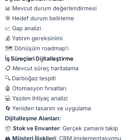
📊 Mevcut durum değerlendirmesi
🎯 Hedef durum belirleme
📈 Gap analizi
💰 Yatırım gereksinimi
🗺️ Dönüşüm roadmap’i
İş Süreçleri Dijitalleştirme
📋 Mevcut süreç haritalama
🔍 Darboğaz tespiti
🤖 Otomasyon fırsatları
💻 Yazılım ihtiyaç analizi
🔄 Yeniden tasarım ve uygulama
Dijitalleşme Alanları:
📦
Stok ve Envanter
: Gerçek zamanlı takip
👥
Müşteri İlişkileri
: CRM implementasyonu