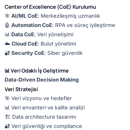
Center of Excellence (CoE) Kurulumu
🎯
AI/ML CoE
: Merkezileşmiş uzmanlık
🤖
Automation CoE
: RPA ve süreç iyileştirme
📊
Data CoE
: Veri yönetişimi
☁️
Cloud CoE
: Bulut yönetimi
🔐
Security CoE
: Siber güvenlik
📊 Veri Odaklı İş Geliştirme
Data-Driven Decision Making
Veri Stratejisi
🎯 Veri vizyonu ve hedefler
📊 Veri envanteri ve kalite analizi
🏗️ Data architecture tasarımı
🔐 Veri güvenliği ve compliance