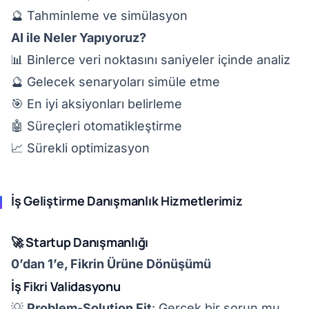
🔮 Tahminleme ve simülasyon
AI ile Neler Yapıyoruz?
📊 Binlerce veri noktasını saniyeler içinde analiz
🔮 Gelecek senaryoları simüle etme
🎯 En iyi aksiyonları belirleme
🤖 Süreçleri otomatikleştirme
📈 Sürekli optimizasyon
İş Geliştirme Danışmanlık Hizmetlerimiz
🚀 Startup Danışmanlığı
0’dan 1’e, Fikrin Ürüne Dönüşümü
İş Fikri Validasyonu
💡
Problem-Solution Fit
: Gerçek bir sorun mu