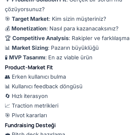
çözüyorsunuz?
🎯
Target Market
: Kim sizin müşteriniz?
💰
Monetization
: Nasıl para kazanacaksınız?
🏆
Competitive Analysis
: Rakipler ve farklılaşma
📊
Market Sizing
: Pazarın büyüklüğü
🧪
MVP Tasarımı
: En az viable ürün
Product-Market Fit
👥 Erken kullanıcı bulma
📊 Kullanıcı feedback döngüsü
🔄 Hızlı iterasyon
📈 Traction metrikleri
🎯 Pivot kararları
Fundraising Desteği
💼 Pitch deck hazırlama