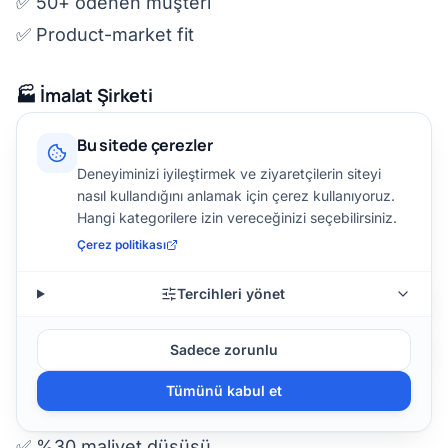
✅ 50+ ödenen müşteri
✅ Product-market fit
🏭 İmalat Şirketi
Sektör:
Otomotiv yan sanayi
Süre:
8 ay
Bu sitede çerezler
Sorun:
Düşük verimlilik, yüksek fire, manuel
Deneyiminizi iyileştirmek ve ziyaretçilerin siteyi
süreçler
nasıl kullandığını anlamak için çerez kullanıyoruz.
Hangi kategorilere izin vereceğinizi seçebilirsiniz.
Çözüm:
Çerez politikası
Süreç dijitalleştirme
IoT sensör kurulumu
Tercihleri yönet
Predictive maintenance AI
Real-time dashboard
Sadece zorunlu
Sonuç:
Tümünü kabul et
✅ %40 fire azalması
✅ %30 maliyet düşüşü