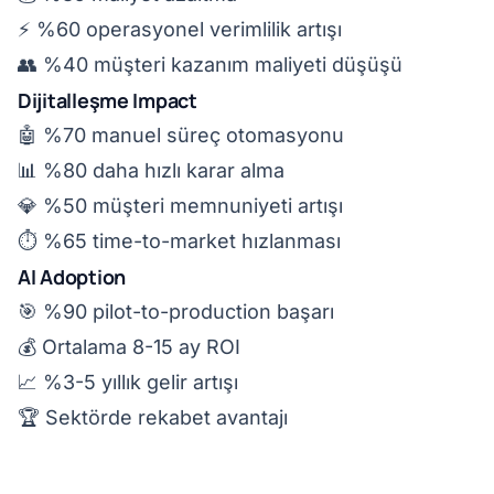
⚡ %60 operasyonel verimlilik artışı
👥 %40 müşteri kazanım maliyeti düşüşü
Dijitalleşme Impact
🤖 %70 manuel süreç otomasyonu
📊 %80 daha hızlı karar alma
💎 %50 müşteri memnuniyeti artışı
⏱️ %65 time-to-market hızlanması
AI Adoption
🎯 %90 pilot-to-production başarı
💰 Ortalama 8-15 ay ROI
📈 %3-5 yıllık gelir artışı
🏆 Sektörde rekabet avantajı