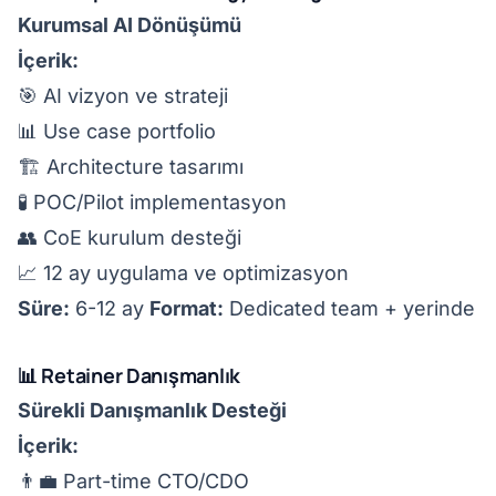
Kurumsal AI Dönüşümü
İçerik:
🎯 AI vizyon ve strateji
📊 Use case portfolio
🏗️ Architecture tasarımı
🧪 POC/Pilot implementasyon
👥 CoE kurulum desteği
📈 12 ay uygulama ve optimizasyon
Süre:
6-12 ay
Format:
Dedicated team + yerinde
📊 Retainer Danışmanlık
Sürekli Danışmanlık Desteği
İçerik:
👨‍💼 Part-time CTO/CDO