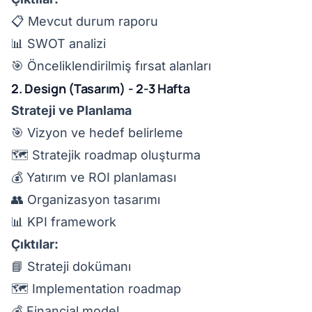
📋 Mevcut durum raporu
📊 SWOT analizi
🎯 Önceliklendirilmiş fırsat alanları
2. Design (Tasarım) - 2-3 Hafta
Strateji ve Planlama
🎯 Vizyon ve hedef belirleme
🗺️ Stratejik roadmap oluşturma
💰 Yatırım ve ROI planlaması
👥 Organizasyon tasarımı
📊 KPI framework
Çıktılar:
📘 Strateji dokümanı
🗺️ Implementation roadmap
💰 Financial model