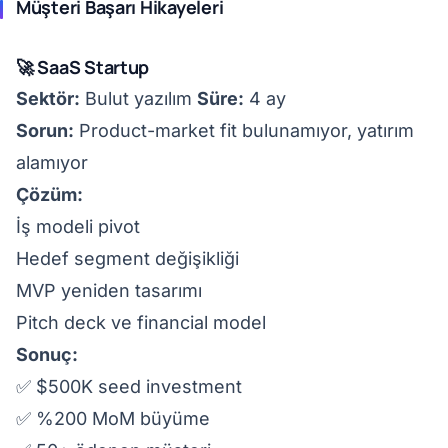
Müşteri Başarı Hikayeleri
🚀 SaaS Startup
Sektör:
Bulut yazılım
Süre:
4 ay
Sorun:
Product-market fit bulunamıyor, yatırım
alamıyor
Çözüm:
İş modeli pivot
Hedef segment değişikliği
MVP yeniden tasarımı
Pitch deck ve financial model
Sonuç:
✅ $500K seed investment
✅ %200 MoM büyüme