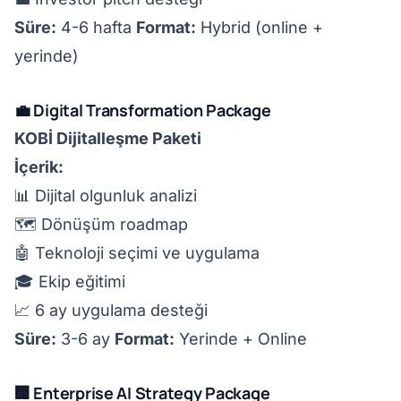
Süre:
4-6 hafta
Format:
Hybrid (online +
yerinde)
💼 Digital Transformation Package
KOBİ Dijitalleşme Paketi
İçerik:
📊 Dijital olgunluk analizi
🗺️ Dönüşüm roadmap
🤖 Teknoloji seçimi ve uygulama
🎓 Ekip eğitimi
📈 6 ay uygulama desteği
Süre:
3-6 ay
Format:
Yerinde + Online
🏢 Enterprise AI Strategy Package