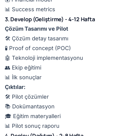
📊 Success metrics
3. Develop (Geliştirme) - 4-12 Hafta
Çözüm Tasarımı ve Pilot
🛠️ Çözüm detay tasarımı
🧪 Proof of concept (POC)
🤖 Teknoloji implementasyonu
👥 Ekip eğitimi
📊 İlk sonuçlar
Çıktılar:
🛠️ Pilot çözümler
📚 Dokümantasyon
🎓 Eğitim materyalleri
📊 Pilot sonuç raporu
4. Deploy (Dağıtım) - 2-8 Hafta