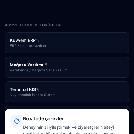
KUVVE TEKNOLOJI ÜRÜNLERI
Kuvvem ERP
ERP / İşletme Yazılımı
Mağaza Yazılımı
Perakende / Mağaza Satış Yazılımı
Terminal KIS
Kuyumculuk İşletim Sistemi
Kuvve Tesis
Bu sitede çerezler
Otel / Tesis Yönetim Yazılımı
Deneyiminizi iyileştirmek ve ziyaretçilerin siteyi
nasıl kullandığını anlamak için çerez kullanıyoruz.