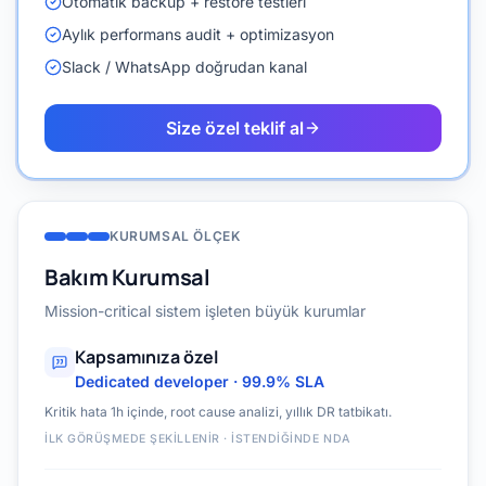
Otomatik backup + restore testleri
Aylık performans audit + optimizasyon
Slack / WhatsApp doğrudan kanal
Size özel teklif al
KURUMSAL ÖLÇEK
Bakım Kurumsal
Mission-critical sistem işleten büyük kurumlar
Kapsamınıza özel
Dedicated developer · 99.9% SLA
Kritik hata 1h içinde, root cause analizi, yıllık DR tatbikatı.
İLK GÖRÜŞMEDE ŞEKILLENIR · İSTENDIĞINDE NDA