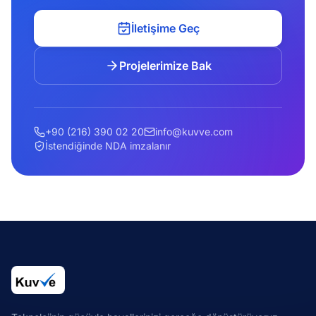
İletişime Geç
Projelerimize Bak
+90 (216) 390 02 20
info@kuvve.com
İstendiğinde NDA imzalanır