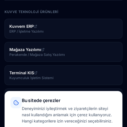
KUVVE TEKNOLOJI ÜRÜNLERI
Kuvvem ERP
ERP / İşletme Yazılımı
Mağaza Yazılımı
Perakende / Mağaza Satış Yazılımı
Terminal KIS
Kuyumculuk İşletim Sistemi
Kuvve Tesis
Bu sitede çerezler
Otel / Tesis Yönetim Yazılımı
Deneyiminizi iyileştirmek ve ziyaretçilerin siteyi
nasıl kullandığını anlamak için çerez kullanıyoruz.
Kuvve Mağaza
Hangi kategorilere izin vereceğinizi seçebilirsiniz.
Online Mağaza