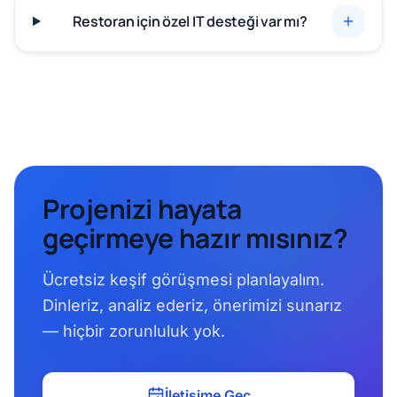
Restoran için özel IT desteği var mı?
Projenizi hayata
geçirmeye hazır mısınız?
Ücretsiz keşif görüşmesi planlayalım.
Dinleriz, analiz ederiz, önerimizi sunarız
— hiçbir zorunluluk yok.
İletişime Geç