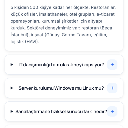
5 kişiden 500 kişiye kadar her ölçekte. Restoranlar,
küçük ofisler, imalathaneler, otel grupları, e-ticaret
operasyonları, kurumsal şirketler için altyapı
kurduk. Sektörel deneyimimiz var: restoran (Beca
İstanbul), inşaat (Günay, Germe Tavan), eğitim,
lojistik (HAVI).
IT danışmanlığı tam olarak neyi kapsıyor?
Server kurulumu Windows mu Linux mu?
Sanallaştırma ile fiziksel sunucu farkı nedir?