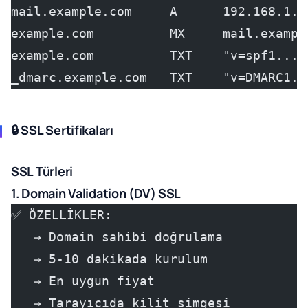
mail.example.com     A      192.168.1.1
example.com          MX     mail.exampl
example.com          TXT    "v=spf1..."
_dmarc.example.com   TXT    "v=DMARC1..
🔒 SSL Sertifikaları
SSL Türleri
1. Domain Validation (DV) SSL
✅ ÖZELLİKLER:
   → Domain sahibi doğrulama
   → 5-10 dakikada kurulum
   → En uygun fiyat
   → Tarayıcıda kilit simgesi