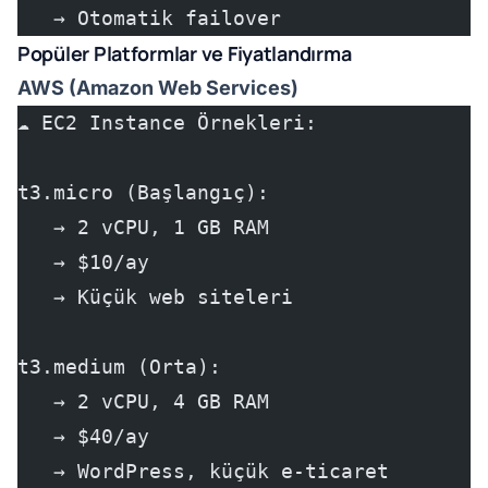
   → Otomatik failover
Popüler Platformlar ve Fiyatlandırma
AWS (Amazon Web Services)
☁️ EC2 Instance Örnekleri:
t3.micro (Başlangıç):
   → 2 vCPU, 1 GB RAM
   → $10/ay
   → Küçük web siteleri
t3.medium (Orta):
   → 2 vCPU, 4 GB RAM
   → $40/ay
   → WordPress, küçük e-ticaret