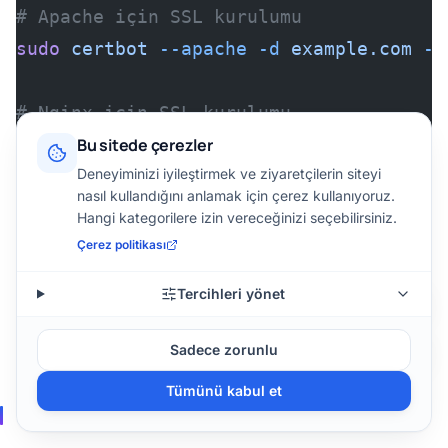
# Apache için SSL kurulumu
sudo
 certbot
 --apache
 -d
 example.com
 -d
# Nginx için SSL kurulumu
sudo
 certbot
Bu sitede çerezler
 --nginx
 -d
 example.com
 -d
 
Deneyiminizi iyileştirmek ve ziyaretçilerin siteyi
nasıl kullandığını anlamak için çerez kullanıyoruz.
# Otomatik yenileme (cron job)
Hangi kategorilere izin vereceğinizi seçebilirsiniz.
sudo
 certbot
 renew
 --dry-run
Çerez politikası
Tercihleri yönet
# 3 ayda bir otomatik yenilenir
# Cron: 0 0 * * * certbot renew --quiet
Sadece zorunlu
Tümünü kabul et
📧 E-posta Hosting