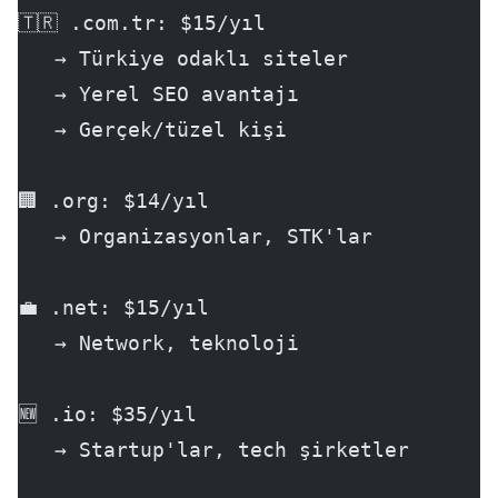
🇹🇷 .com.tr: $15/yıl
   → Türkiye odaklı siteler
   → Yerel SEO avantajı
   → Gerçek/tüzel kişi
🏢 .org: $14/yıl
   → Organizasyonlar, STK'lar
💼 .net: $15/yıl
   → Network, teknoloji
🆕 .io: $35/yıl
   → Startup'lar, tech şirketler