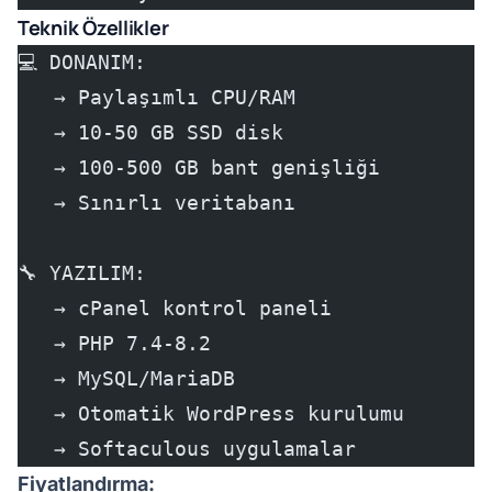
Teknik Özellikler
💻 DONANIM:
   → Paylaşımlı CPU/RAM
   → 10-50 GB SSD disk
   → 100-500 GB bant genişliği
   → Sınırlı veritabanı
🔧 YAZILIM:
   → cPanel kontrol paneli
   → PHP 7.4-8.2
   → MySQL/MariaDB
   → Otomatik WordPress kurulumu
   → Softaculous uygulamalar
Fiyatlandırma: