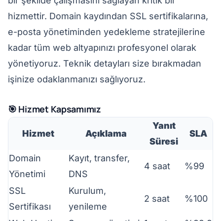
bir şekilde çalışmasını sağlayan kritik bir
hizmettir. Domain kaydından SSL sertifikalarına,
e-posta yönetiminden yedekleme stratejilerine
kadar tüm web altyapınızı profesyonel olarak
yönetiyoruz. Teknik detayları size bırakmadan
işinize odaklanmanızı sağlıyoruz.
🎯 Hizmet Kapsamımız
Yanıt
Hizmet
Açıklama
SLA
Süresi
Domain
Kayıt, transfer,
4 saat
%99
Yönetimi
DNS
SSL
Kurulum,
2 saat
%100
Sertifikası
yenileme