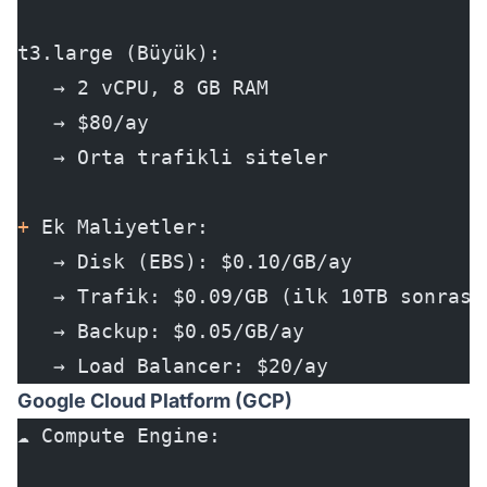
t3.large (Büyük):
   → 2 vCPU, 8 GB RAM
   → $80/ay
   → Orta trafikli siteler
+
 Ek Maliyetler:
   → Disk (EBS): $0.10/GB/ay
   → Trafik: $0.09/GB (ilk 10TB sonrası
   → Backup: $0.05/GB/ay
   → Load Balancer: $20/ay
Google Cloud Platform (GCP)
☁️ Compute Engine: