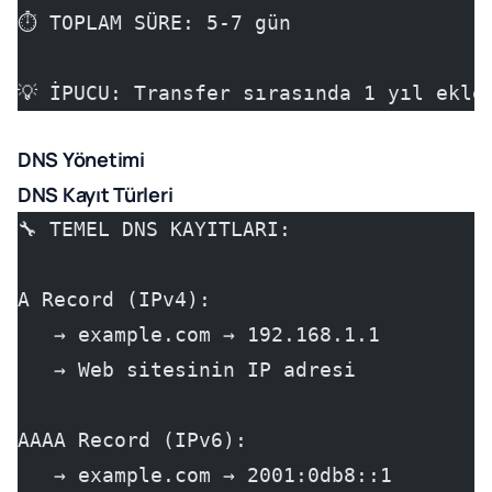
⏱️ TOPLAM SÜRE: 5-7 gün
💡 İPUCU: Transfer sırasında 1 yıl ekle
DNS Yönetimi
DNS Kayıt Türleri
🔧 TEMEL DNS KAYITLARI:
A Record (IPv4):
   → example.com → 192.168.1.1
   → Web sitesinin IP adresi
AAAA Record (IPv6):
   → example.com → 2001:0db8::1