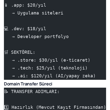
📱 .app: $20/yıl
   → Uygulama siteleri
💻 .dev: $18/yıl
   → Developer portfolyo
🛒 SEKTÖREL:
   → .store: $30/yıl (e-ticaret)
   → .tech: $25/yıl (teknoloji)
   → .ai: $120/yıl (AI/yapay zeka)
Domain Transfer Süreci
📝 TRANSFER ADIMLARI:
1️⃣ Hazırlık (Mevcut Kayıt Firmasından):