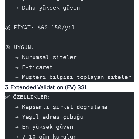
   → Daha yüksek güven
💰 FİYAT: $60-150/yıl
🎯 UYGUN:
   → Kurumsal siteler
   → E-ticaret
   → Müşteri bilgisi toplayan siteler
3. Extended Validation (EV) SSL
✅ ÖZELLİKLER:
   → Kapsamlı şirket doğrulama
   → Yeşil adres çubuğu
   → En yüksek güven
   → 7-10 gün kurulum