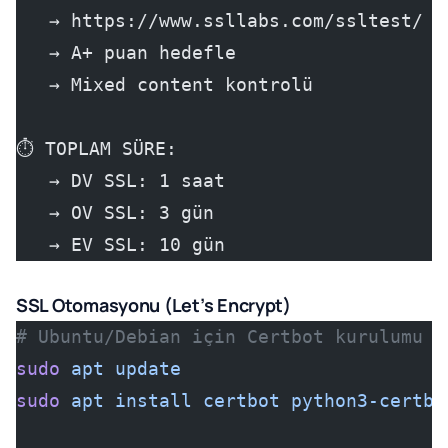
   → https://www.ssllabs.com/ssltest/
   → A+ puan hedefle
   → Mixed content kontrolü
⏱️ TOPLAM SÜRE:
   → DV SSL: 1 saat
   → OV SSL: 3 gün
   → EV SSL: 10 gün
SSL Otomasyonu (Let’s Encrypt)
# Ubuntu/Debian için Certbot kurulumu
sudo
 apt
 update
sudo
 apt
 install
 certbot
 python3-certbo