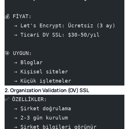
💰 FİYAT:
   → Let's Encrypt: Ücretsiz (3 ay)
   → Ticari DV SSL: $30-50/yıl
🎯 UYGUN:
   → Bloglar
   → Kişisel siteler
   → Küçük işletmeler
2. Organization Validation (OV) SSL
✅ ÖZELLİKLER:
   → Şirket doğrulama
   → 2-3 gün kurulum
   → Şirket bilgileri görünür