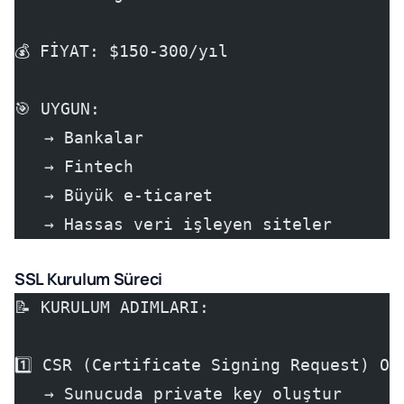
💰 FİYAT: $150-300/yıl
🎯 UYGUN:
   → Bankalar
   → Fintech
   → Büyük e-ticaret
   → Hassas veri işleyen siteler
SSL Kurulum Süreci
📝 KURULUM ADIMLARI:
1️⃣ CSR (Certificate Signing Request) Ol
   → Sunucuda private key oluştur