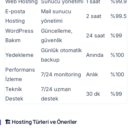
Web Hosting
Sunucu yönetimi
1 saat
%99.9
E-posta
Mail sunucu
2 saat
%99.5
Hosting
yönetimi
WordPress
Güncelleme,
24 saat
%99
Bakım
güvenlik
Günlük otomatik
Yedekleme
Anında
%100
backup
Performans
7/24 monitoring
Anlık
%100
İzleme
Teknik
7/24 uzman
30 dk
%99
Destek
destek
🏗️ Hosting Türleri ve Öneriler