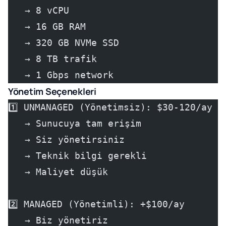
   → 8 vCPU
   → 16 GB RAM
   → 320 GB NVMe SSD
   → 8 TB trafik
   → 1 Gbps network
Yönetim Seçenekleri
1️⃣ UNMANAGED (Yönetimsiz): $30-120/ay
   → Sunucuya tam erişim
   → Siz yönetirsiniz
   → Teknik bilgi gerekli
   → Maliyet düşük
2️⃣ MANAGED (Yönetimli): +$100/ay
   → Biz yönetiriz