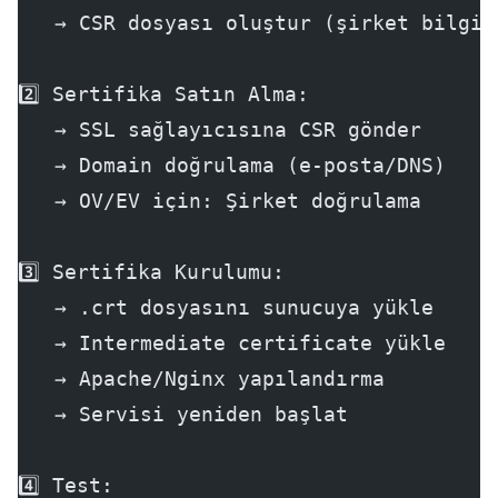
   → CSR dosyası oluştur (şirket bilgil
2️⃣ Sertifika Satın Alma:
   → SSL sağlayıcısına CSR gönder
   → Domain doğrulama (e-posta/DNS)
   → OV/EV için: Şirket doğrulama
3️⃣ Sertifika Kurulumu:
   → .crt dosyasını sunucuya yükle
   → Intermediate certificate yükle
   → Apache/Nginx yapılandırma
   → Servisi yeniden başlat
4️⃣ Test: