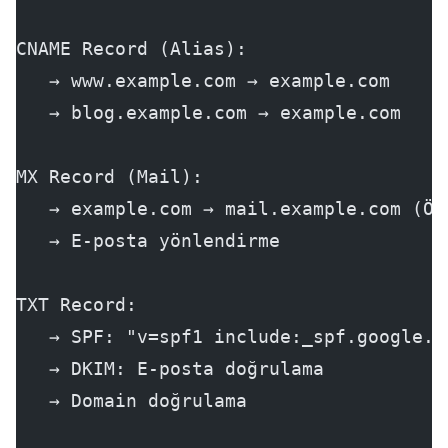
CNAME Record (Alias):
   → www.example.com → example.com
   → blog.example.com → example.com
MX Record (Mail):
   → example.com → mail.example.com (Ön
   → E-posta yönlendirme
TXT Record:
   → SPF: "v=spf1 include:_spf.google.c
   → DKIM: E-posta doğrulama
   → Domain doğrulama