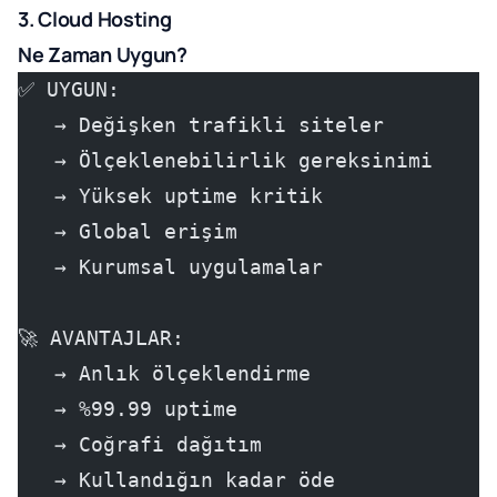
3. Cloud Hosting
Ne Zaman Uygun?
✅ UYGUN:
   → Değişken trafikli siteler
   → Ölçeklenebilirlik gereksinimi
   → Yüksek uptime kritik
   → Global erişim
   → Kurumsal uygulamalar
🚀 AVANTAJLAR:
   → Anlık ölçeklendirme
   → %99.99 uptime
   → Coğrafi dağıtım
   → Kullandığın kadar öde