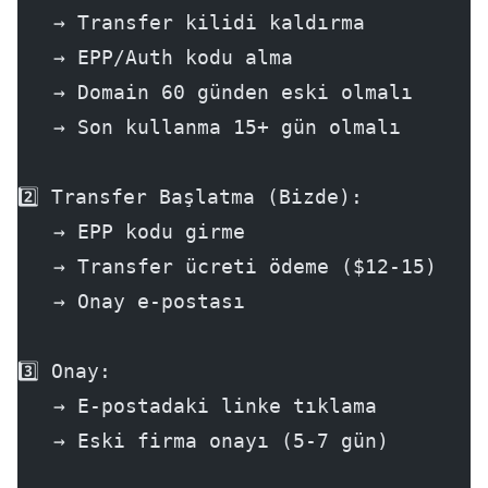
   → Transfer kilidi kaldırma
   → EPP/Auth kodu alma
   → Domain 60 günden eski olmalı
   → Son kullanma 15+ gün olmalı
2️⃣ Transfer Başlatma (Bizde):
   → EPP kodu girme
   → Transfer ücreti ödeme ($12-15)
   → Onay e-postası
3️⃣ Onay:
   → E-postadaki linke tıklama
   → Eski firma onayı (5-7 gün)