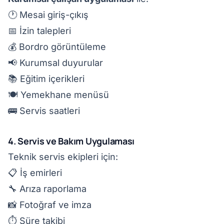
🕐 Mesai giriş-çıkış
📅 İzin talepleri
💰 Bordro görüntüleme
📢 Kurumsal duyurular
📚 Eğitim içerikleri
🍽️ Yemekhane menüsü
🚌 Servis saatleri
4. Servis ve Bakım Uygulaması
Teknik servis ekipleri için:
📋 İş emirleri
🔧 Arıza raporlama
📸 Fotoğraf ve imza
⏱️ Süre takibi