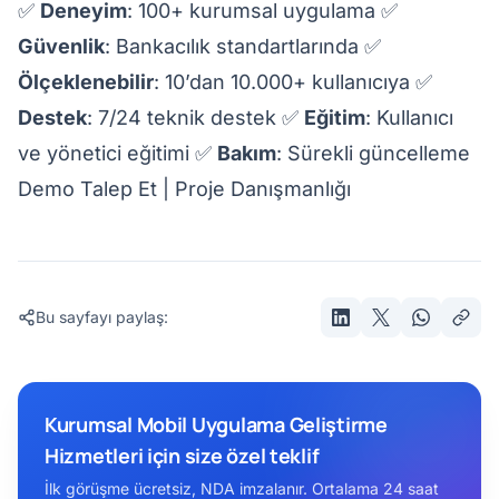
✅
Deneyim
: 100+ kurumsal uygulama ✅
Güvenlik
: Bankacılık standartlarında ✅
Ölçeklenebilir
: 10’dan 10.000+ kullanıcıya ✅
Destek
: 7/24 teknik destek ✅
Eğitim
: Kullanıcı
ve yönetici eğitimi ✅
Bakım
: Sürekli güncelleme
Demo Talep Et
|
Proje Danışmanlığı
Bu sayfayı paylaş:
Kurumsal Mobil Uygulama Geliştirme
Hizmetleri için size özel teklif
İlk görüşme ücretsiz, NDA imzalanır. Ortalama 24 saat