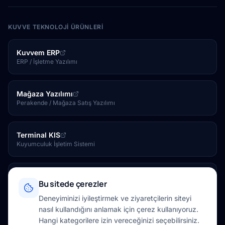
KUVVE TEKNOLOJI ÜRÜNLERI
Kuvvem ERP
ERP / İşletme Yazılımı
Mağaza Yazılımı
Perakende / Mağaza Satış Yazılımı
Terminal KIS
Kuyumculuk İşletim Sistemi
Kuvve Tesis
Bu sitede çerezler
Otel / Tesis Yönetim Yazılımı
Deneyiminizi iyileştirmek ve ziyaretçilerin siteyi
nasıl kullandığını anlamak için çerez kullanıyoruz.
Kuvve Mağaza
Hangi kategorilere izin vereceğinizi seçebilirsiniz.