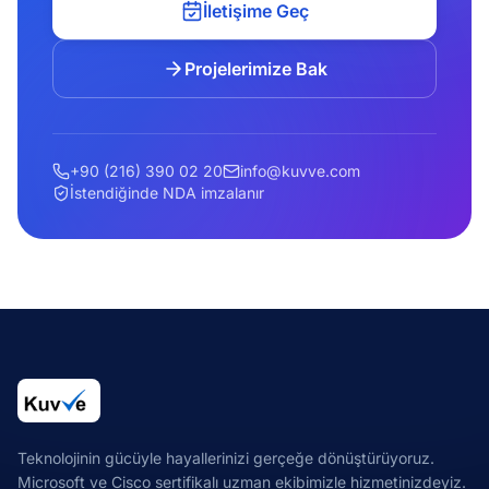
İletişime Geç
Projelerimize Bak
+90 (216) 390 02 20
info@kuvve.com
İstendiğinde NDA imzalanır
Teknolojinin gücüyle hayallerinizi gerçeğe dönüştürüyoruz.
Microsoft ve Cisco sertifikalı uzman ekibimizle hizmetinizdeyiz.