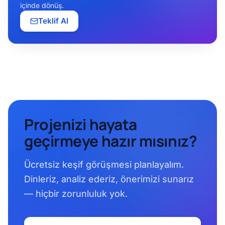
içinde dönüş.
Teklif Al
Projenizi hayata
geçirmeye hazır mısınız?
Ücretsiz keşif görüşmesi planlayalım.
Dinleriz, analiz ederiz, önerimizi sunarız
— hiçbir zorunluluk yok.