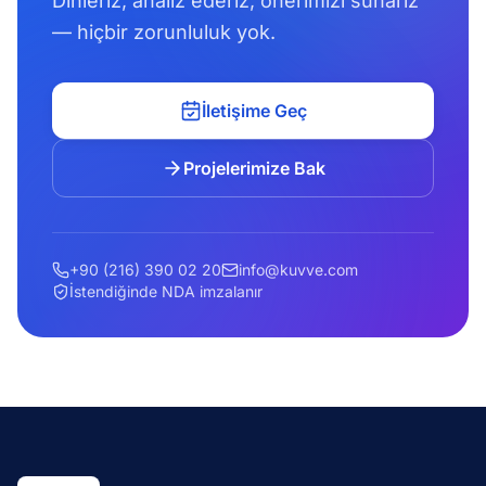
Dinleriz, analiz ederiz, önerimizi sunarız
— hiçbir zorunluluk yok.
İletişime Geç
Projelerimize Bak
+90 (216) 390 02 20
info@kuvve.com
İstendiğinde NDA imzalanır