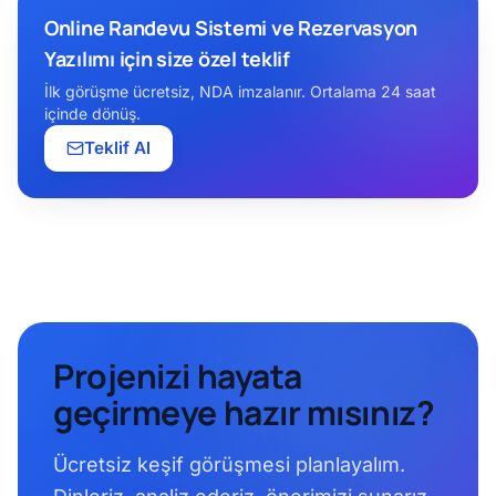
Online Randevu Sistemi ve Rezervasyon
Yazılımı için size özel teklif
İlk görüşme ücretsiz, NDA imzalanır. Ortalama 24 saat
içinde dönüş.
Teklif Al
Projenizi hayata
geçirmeye hazır mısınız?
Ücretsiz keşif görüşmesi planlayalım.