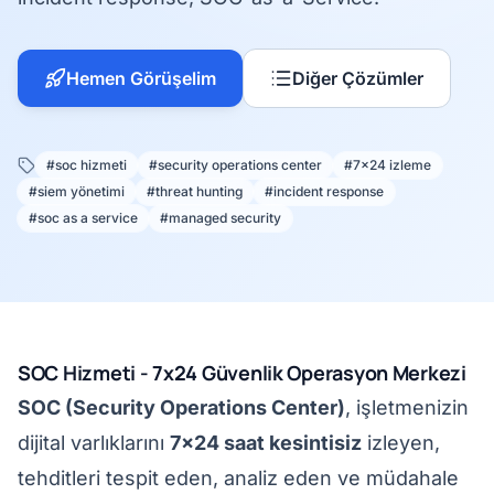
Hemen Görüşelim
Diğer Çözümler
#soc hizmeti
#security operations center
#7x24 izleme
#siem yönetimi
#threat hunting
#incident response
#soc as a service
#managed security
SOC Hizmeti - 7x24 Güvenlik Operasyon Merkezi
SOC (Security Operations Center)
, işletmenizin
dijital varlıklarını
7x24 saat kesintisiz
izleyen,
tehditleri tespit eden, analiz eden ve müdahale