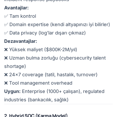
Avantajlar:
✅ Tam kontrol
✅ Domain expertise (kendi altyapınızı iyi bilirler)
✅ Data privacy (log’lar dışarı çıkmaz)
Dezavantajlar:
❌ Yüksek maliyet ($800K-2M/yıl)
❌ Uzman bulma zorluğu (cybersecurity talent
shortage)
❌ 24x7 coverage (tatil, hastalık, turnover)
❌ Tool management overhead
Uygun:
Enterprise (1000+ çalışan), regulated
industries (bankacılık, sağlık)
2. Hybrid SOC (Karma Model)