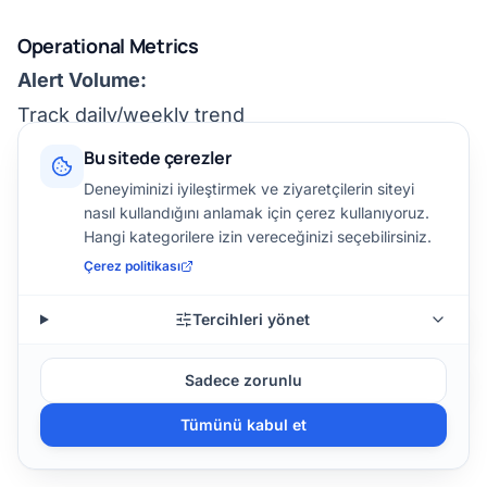
Operational Metrics
Alert Volume:
Track daily/weekly trend
Goal: Decreasing false positives over time
Bu sitede çerezler
Escalation Rate:
Deneyiminizi iyileştirmek ve ziyaretçilerin siteyi
nasıl kullandığını anlamak için çerez kullanıyoruz.
Tier 1 → Tier 2: <20%
Hangi kategorilere izin vereceğinizi seçebilirsiniz.
Tier 2 → Tier 3: <5%
Çerez politikası
Incident Severity Distribution:
Tercihleri yönet
Critical: <1%
High: 5-10%
Sadece zorunlu
Medium: 20-30%
Tümünü kabul et
Low: 60-75%