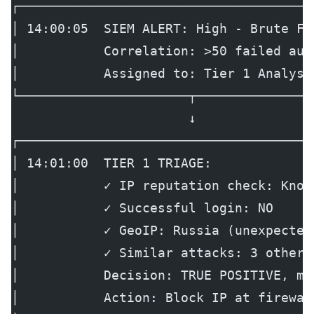
┌──────────────────────────────────────
│ 14:00:05  SIEM ALERT: High - Brute Fo
│           Correlation: >50 failed aut
│           Assigned to: Tier 1 Analyst
└──────────────────────┬───────────────
                       ↓
┌──────────────────────────────────────
│ 14:01:00  TIER 1 TRIAGE:             
│           ✓ IP reputation check: Know
│           ✓ Successful login: NO     
│           ✓ GeoIP: Russia (unexpected
│           ✓ Similar attacks: 3 other 
│           Decision: TRUE POSITIVE, me
│           Action: Block IP at firewal