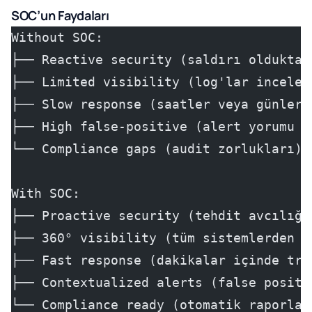
SOC’un Faydaları
Without SOC:
├── Reactive security (saldırı olduktan
├── Limited visibility (log'lar incelen
├── Slow response (saatler veya günler)
├── High false-positive (alert yorumu y
└── Compliance gaps (audit zorlukları)
With SOC:
├── Proactive security (tehdit avcılığı
├── 360° visibility (tüm sistemlerden l
├── Fast response (dakikalar içinde tri
├── Contextualized alerts (false positi
└── Compliance ready (otomatik raporlam