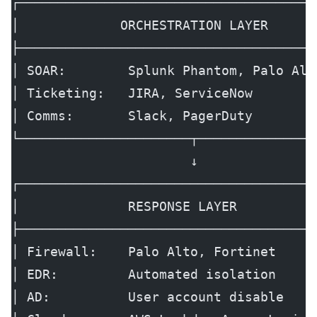
┌──────────────────────────────────────
│             ORCHESTRATION LAYER      
├──────────────────────────────────────
│ SOAR:        Splunk Phantom, Palo Alt
│ Ticketing:   JIRA, ServiceNow        
│ Comms:       Slack, PagerDuty        
└──────────────────────┬───────────────
                       ↓
┌──────────────────────────────────────
│              RESPONSE LAYER          
├──────────────────────────────────────
│ Firewall:    Palo Alto, Fortinet     
│ EDR:         Automated isolation     
│ AD:          User account disable    