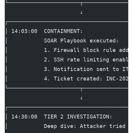
└──────────────────────┬───────────────
                       ↓
┌──────────────────────────────────────
│ 14:03:00  CONTAINMENT:               
│           SOAR Playbook executed:    
│           1. Firewall block rule adde
│           2. SSH rate limiting enable
│           3. Notification sent to IT 
│           4. Ticket created: INC-2024
└──────────────────────┬───────────────
                       ↓
┌──────────────────────────────────────
│ 14:30:00  TIER 2 INVESTIGATION:      
│           Deep dive: Attacker tried 2