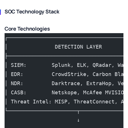
SOC Technology Stack
Core Technologies
┌──────────────────────────────────────
│               DETECTION LAYER        
├──────────────────────────────────────
│ SIEM:        Splunk, ELK, QRadar, Waz
│ EDR:         CrowdStrike, Carbon Blac
│ NDR:         Darktrace, ExtraHop, Vec
│ CASB:        Netskope, McAfee MVISION
│ Threat Intel: MISP, ThreatConnect, An
└──────────────────────┬───────────────
                       ↓