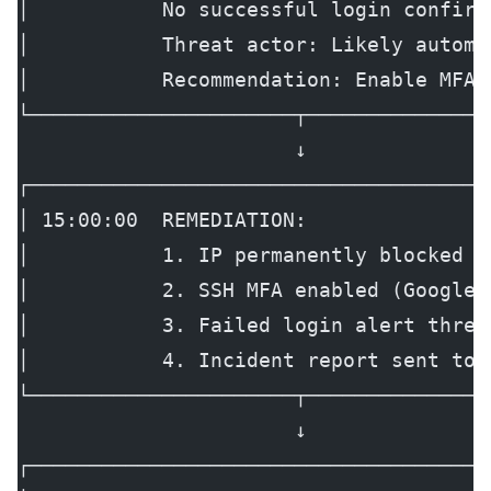
│           No successful login confirm
│           Threat actor: Likely automa
│           Recommendation: Enable MFA 
└──────────────────────┬───────────────
                       ↓
┌──────────────────────────────────────
│ 15:00:00  REMEDIATION:               
│           1. IP permanently blocked  
│           2. SSH MFA enabled (Google 
│           3. Failed login alert thres
│           4. Incident report sent to 
└──────────────────────┬───────────────
                       ↓
┌──────────────────────────────────────