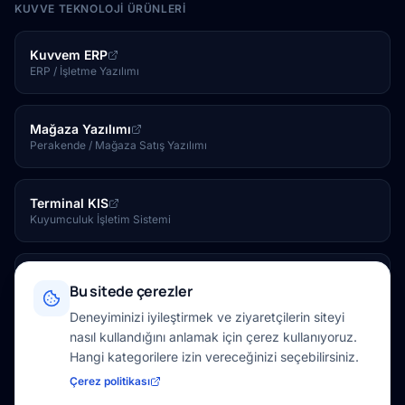
KUVVE TEKNOLOJI ÜRÜNLERI
Kuvvem ERP
ERP / İşletme Yazılımı
Mağaza Yazılımı
Perakende / Mağaza Satış Yazılımı
Terminal KIS
Kuyumculuk İşletim Sistemi
Kuvve Tesis
Bu sitede çerezler
Otel / Tesis Yönetim Yazılımı
Deneyiminizi iyileştirmek ve ziyaretçilerin siteyi
nasıl kullandığını anlamak için çerez kullanıyoruz.
Kuvve Mağaza
Hangi kategorilere izin vereceğinizi seçebilirsiniz.
Online Mağaza
Çerez politikası