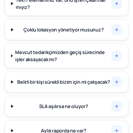
Tek IT elemanımız var, onu işten çıkarmalı
mıyız?
Çoklu lokasyon yönetiyor musunuz?
Mevcut tedarikçimizden geçiş sürecinde
işler aksayacak mı?
Belirli bir kişi sürekli bizim için mi çalışacak?
SLA aşılırsa ne oluyor?
Aylık raporda ne var?