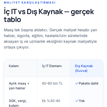
MALIYET KARŞILAŞTIRMASI
İç IT vs Dış Kaynak — gerçek
tablo
Maaş tek başına aldatıcı. Gerçek maliyet hesabı yan
haklar, sigorta, eğitim, hastalık/izin sürelerinde
aksayan iş ve uzmanlık eksiğinin kaynak maliyetiyle
ortaya çıkıyor.
Kalem
İç IT Elemanı
Dış Kaynak
(Kuvve)
Aylık maaş +
60-90 bin TL
Pakete dahil
yan haklar
SGK, vergi,
Ek %30-40
Yok
kıdem