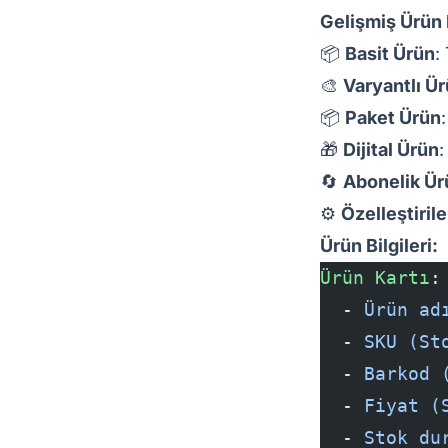
Gelişmiş Ürün 
📦
Basit Ürün
:
🎨
Varyantlı Ü
📦
Paket Ürün
🎁
Dijital Ürün
:
🔄
Abonelik Ü
⚙️
Özelleştirile
Ürün Bilgileri:
Ürün Kartı
:
  - 
Ürün ad
  - 
SKU (St
  - 
Barkod 
  - 
Fiyat (
  - 
Stok du