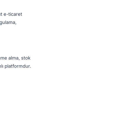
t e-ticaret
ygulama,
deme alma, stok
ı platformdur.