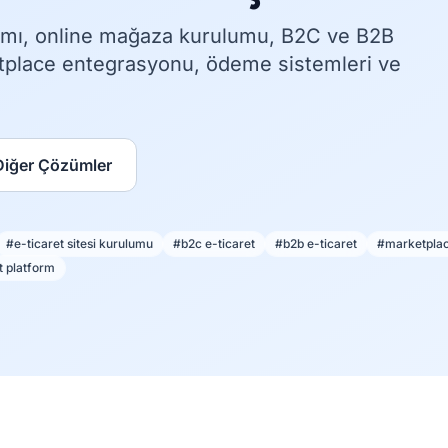
ılımı, online mağaza kurulumu, B2C ve B2B
etplace entegrasyonu, ödeme sistemleri ve
Diğer Çözümler
#e-ticaret sitesi kurulumu
#b2c e-ticaret
#b2b e-ticaret
#marketplac
t platform