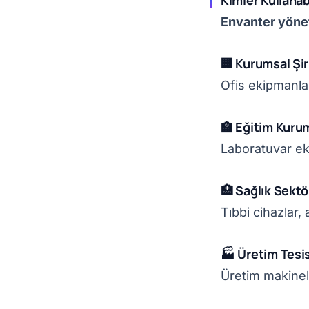
Kimler Kullanab
Envanter yöne
🏢 Kurumsal Şir
Ofis ekipmanlar
🏫 Eğitim Kurum
Laboratuvar ekip
🏥 Sağlık Sektö
Tıbbi cihazlar
🏭 Üretim Tesis
Üretim makineler