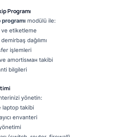
kip Programı
p programı
modülü ile:
 ve etiketleme
 demirbaş dağılımı
fer işlemleri
ve amortisман takibi
ti bilgileri
etimi
terinizi yönetin:
 laptop takibi
rayıcı envanteri
 yönetimi
rı (switch, router, firewall)