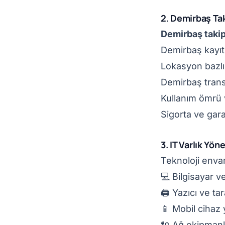
2. Demirbaş Ta
Demirbaş taki
Demirbaş kayıt
Lokasyon bazlı
Demirbaş trans
Kullanım ömrü 
Sigorta ve garan
3. IT Varlık Yön
Teknoloji envan
💻 Bilgisayar ve
🖨️ Yazıcı ve ta
📱 Mobil cihaz
🔌 Ağ ekipmanla