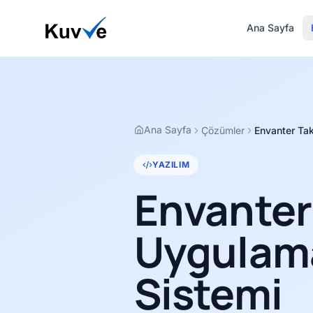
Ana Sayfa
Ana Sayfa
Çözümler
Envanter Ta
YAZILIM
Envanter
Uygulama
Sistemi