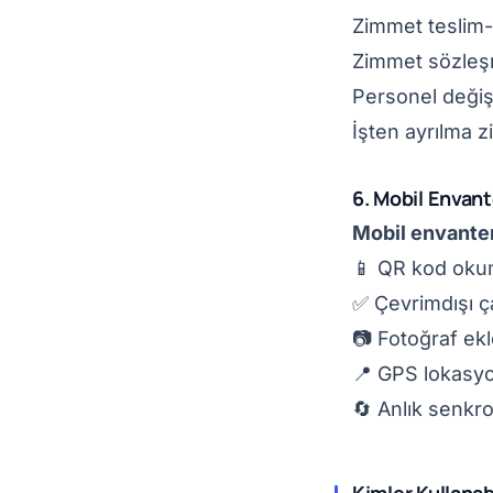
Zimmet teslim-
Zimmet sözleş
Personel değişi
İşten ayrılma z
6. Mobil Envan
Mobil envanter
📱 QR kod okum
✅ Çevrimdışı ç
📷 Fotoğraf ek
📍 GPS lokasyo
🔄 Anlık senkr