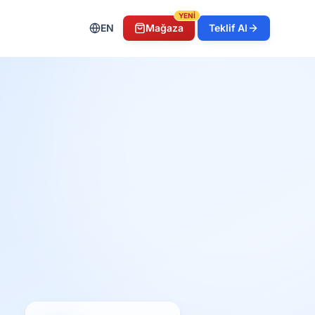
YENİ
EN
Mağaza
Teklif Al