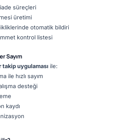
iade süreçleri
mesi üretimi
kliklerinde otomatik bildiri
immet kontrol listesi
ter Sayım
 takip uygulaması
ile:
a ile hızlı sayım
alışma desteği
leme
n kaydı
onizasyon