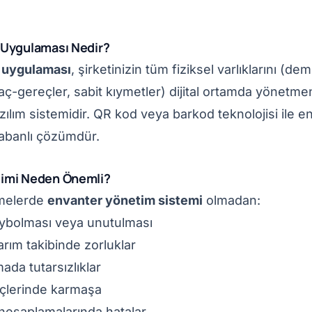
 Uygulaması Nedir?
p uygulaması
, şirketinizin tüm fiziksel varlıklarını (dem
aç-gereçler, sabit kıymetler) dijital ortamda yönetme
zılım sistemidir. QR kod veya barkod teknolojisi ile e
abanlı çözümdür.
timi Neden Önemli?
tmelerde
envanter yönetim sistemi
olmadan:
kaybolması veya unutulması
rım takibinde zorluklar
ada tutarsızlıklar
çlerinde karmaşa
esaplamalarında hatalar