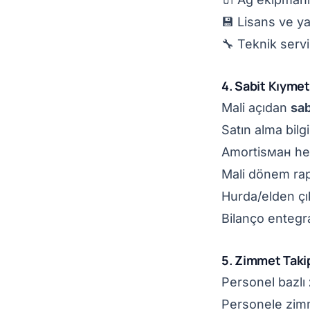
💾 Lisans ve ya
🔧 Teknik serv
4. Sabit Kıymet
Mali açıdan
sab
Satın alma bilgi
Amortisман he
Mali dönem ra
Hurda/elden çı
Bilanço enteg
5. Zimmet Taki
Personel bazlı
Personele zim