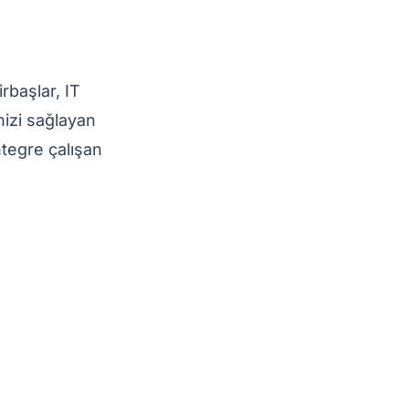
irbaşlar, IT
nizi sağlayan
ntegre çalışan