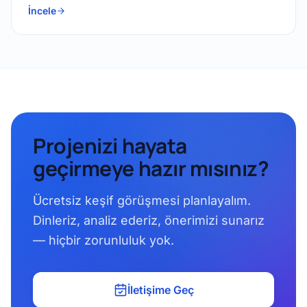
İncele
Projenizi hayata
geçirmeye hazır mısınız?
Ücretsiz keşif görüşmesi planlayalım.
Dinleriz, analiz ederiz, önerimizi sunarız
— hiçbir zorunluluk yok.
İletişime Geç