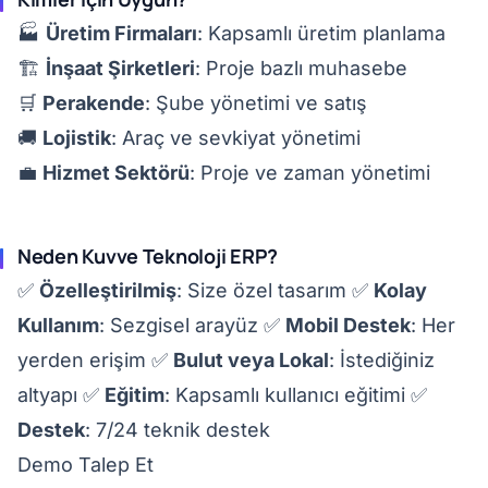
🏭
Üretim Firmaları
: Kapsamlı üretim planlama
🏗️
İnşaat Şirketleri
: Proje bazlı muhasebe
🛒
Perakende
: Şube yönetimi ve satış
🚚
Lojistik
: Araç ve sevkiyat yönetimi
💼
Hizmet Sektörü
: Proje ve zaman yönetimi
Neden Kuvve Teknoloji ERP?
✅
Özelleştirilmiş
: Size özel tasarım ✅
Kolay
Kullanım
: Sezgisel arayüz ✅
Mobil Destek
: Her
yerden erişim ✅
Bulut veya Lokal
: İstediğiniz
altyapı ✅
Eğitim
: Kapsamlı kullanıcı eğitimi ✅
Destek
: 7/24 teknik destek
Demo Talep Et