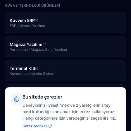
KUVVE TEKNOLOJI ÜRÜNLERI
Kuvvem ERP
ERP / İşletme Yazılımı
Mağaza Yazılımı
Perakende / Mağaza Satış Yazılımı
Terminal KIS
Kuyumculuk İşletim Sistemi
Kuvve Tesis
Bu sitede çerezler
Otel / Tesis Yönetim Yazılımı
Deneyiminizi iyileştirmek ve ziyaretçilerin siteyi
nasıl kullandığını anlamak için çerez kullanıyoruz.
Kuvve Mağaza
Hangi kategorilere izin vereceğinizi seçebilirsiniz.
Online Mağaza
Çerez politikası