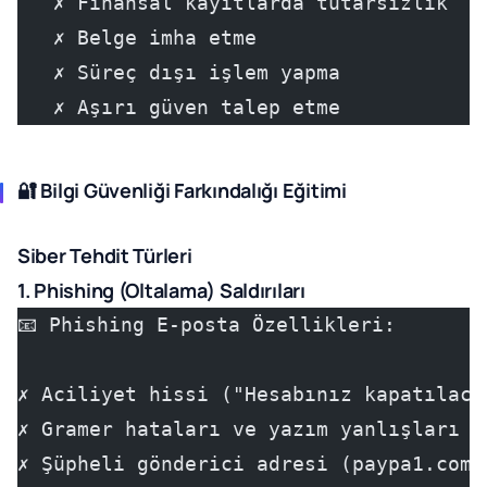
   ✗ Finansal kayıtlarda tutarsızlık
   ✗ Belge imha etme
   ✗ Süreç dışı işlem yapma
   ✗ Aşırı güven talep etme
🔐 Bilgi Güvenliği Farkındalığı Eğitimi
Siber Tehdit Türleri
1. Phishing (Oltalama) Saldırıları
📧 Phishing E-posta Özellikleri:
✗ Aciliyet hissi ("Hesabınız kapatılaca
✗ Gramer hataları ve yazım yanlışları
✗ Şüpheli gönderici adresi (paypa1.com,