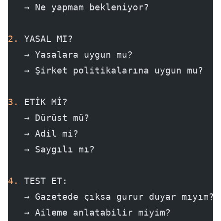
   → Ne yapmam bekleniyor?
2.
 YASAL MI?
   → Yasalara uygun mu?
   → Şirket politikalarına uygun mu?
3.
 ETİK Mİ?
   → Dürüst mü?
   → Adil mi?
   → Saygılı mı?
4.
 TEST ET:
   → Gazetede çıksa gurur duyar mıyım?
   → Aileme anlatabilir miyim?