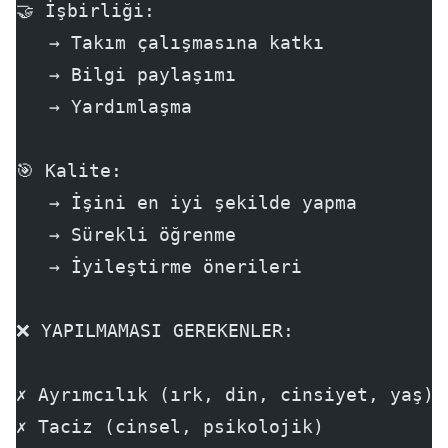
🤝 İşbirliği:
   → Takım çalışmasına katkı
   → Bilgi paylaşımı
   → Yardımlaşma
🎯 Kalite:
   → İşini en iyi şekilde yapma
   → Sürekli öğrenme
   → İyileştirme önerileri
❌ YAPILMAMASI GEREKENLER:
✗ Ayrımcılık (ırk, din, cinsiyet, yaş)
✗ Taciz (cinsel, psikolojik)