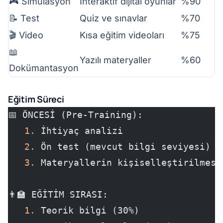
🎮 Simülasyon
İnteraktif dijital oyunlar
%90
📝 Test
Quiz ve sınavlar
%70
🎬 Video
Kısa eğitim videoları
%75
📖
Yazılı materyaller
%60
Dokümantasyon
Eğitim Süreci
📅 ÖNCESİ (Pre-Training):
   1.
 İhtiyaç analizi
   2.
 Ön test (mevcut bilgi seviyesi)
   3.
 Materyallerin kişiselleştirilmesi
👨‍🏫 EĞİTİM SIRASI:
   1.
 Teorik bilgi (30%)