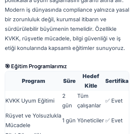
politikalara uyum sağlamasını garanti altına alır.
Modern iş dünyasında compliance yalnızca yasal
bir zorunluluk değil, kurumsal itibarın ve
sürdürülebilir büyümenin temelidir. Özellikle
KVKK, rüşvetle mücadele, bilgi güvenliği ve iş
etiği konularında kapsamlı eğitimler sunuyoruz.
🎯 Eğitim Programlarımız
Hedef
Program
Süre
Sertifika
Kitle
2
Tüm
KVKK Uyum Eğitimi
✅ Evet
gün
çalışanlar
Rüşvet ve Yolsuzlukla
1 gün
Yöneticiler
✅ Evet
Mücadele