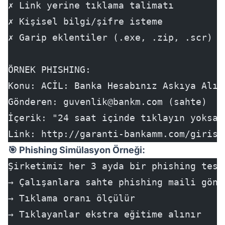
✗ Link yerine tıklama talimatı
✗ Kişisel bilgi/şifre isteme
✗ Garip eklentiler (.exe, .zip, .scr)
ÖRNEK PHISHING:
Konu: ACİL: Banka Hesabınız Askıya Alın
Gönderen: 
guvenlik@bankm.com
 (sahte)
İçerik: "24 saat içinde tıklayın yoksa 
Link: http://garanti-bankamm.com/giris.
🎯 Phishing Simülasyon Örneği:
Şirketimiz her 3 ayda bir phishing test
→ Çalışanlara sahte phishing maili gönd
→ Tıklama oranı ölçülür
→ Tıklayanlar ekstra eğitime alınır