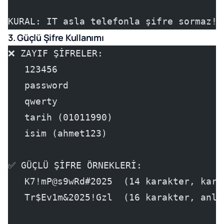
KURAL: IT asla telefonla şifre sormaz!
3. Güçlü Şifre Kullanımı
❌ ZAYIF ŞİFRELER:
   123456
   password
   qwerty
   tarih (01011990)
   isim (ahmet123)
✅ GÜÇLÜ ŞİFRE ÖRNEKLERİ:
   K7!mP@s9wRd#2025  (14 karakter, karı
   Tr$Ev1m&2025!Gzl  (16 karakter, anla