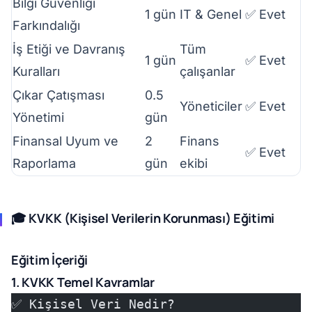
Bilgi Güvenliği
1 gün
IT & Genel
✅ Evet
Farkındalığı
İş Etiği ve Davranış
Tüm
1 gün
✅ Evet
Kuralları
çalışanlar
Çıkar Çatışması
0.5
Yöneticiler
✅ Evet
Yönetimi
gün
Finansal Uyum ve
2
Finans
✅ Evet
Raporlama
gün
ekibi
🎓 KVKK (Kişisel Verilerin Korunması) Eğitimi
Eğitim İçeriği
1. KVKK Temel Kavramlar
✅ Kişisel Veri Nedir?