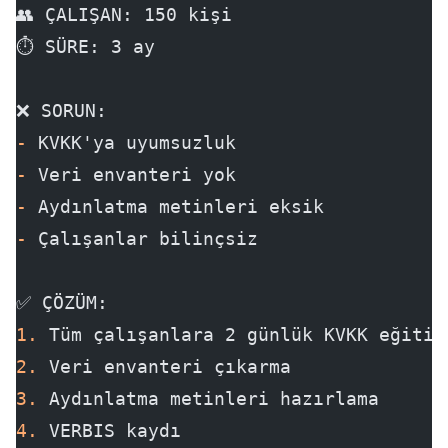
👥 ÇALIŞAN: 150 kişi
⏱️ SÜRE: 3 ay
❌ SORUN:
-
 KVKK'ya uyumsuzluk
-
 Veri envanteri yok
-
 Aydınlatma metinleri eksik
-
 Çalışanlar bilinçsiz
✅ ÇÖZÜM:
1.
 Tüm çalışanlara 2 günlük KVKK eğitim
2.
 Veri envanteri çıkarma
3.
 Aydınlatma metinleri hazırlama
4.
 VERBIS kaydı