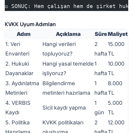
⚖️ SONUÇ: Hem çalışan hem de şirket huk
KVKK Uyum Adımları
Adım
Açıklama
Süre
Maliyet
1. Veri
Hangi verileri
2
15.000
Envanteri
topluyoruz?
hafta
TL
2. Hukuki
Hangi yasal temelde
1
10.000
Dayanaklar
işliyoruz?
hafta
TL
3. Aydınlatma
Bilgilendirme
1
8.000
Metinleri
metinleri hazırlama
hafta
TL
4. VERBIS
1
5.000
Sicil kaydı yapma
Kaydı
gün
TL
5. Politika
KVKK politikaları
2
12.000
Hazırlama
oluşturma
hafta
TL