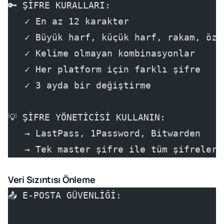
🔑 ŞİFRE KURALLARI:
   ✓ En az 12 karakter
   ✓ Büyük harf, küçük harf, rakam, öze
   ✓ Kelime olmayan kombinasyonlar
   ✓ Her platform için farklı şifre
   ✓ 3 ayda bir değiştirme
💡 ŞİFRE YÖNETİCİSİ KULLANIN:
   → LastPass, 1Password, Bitwarden
   → Tek master şifre ile tüm şifreler 
Veri Sızıntısı Önleme
📤 E-POSTA GÜVENLİĞİ: