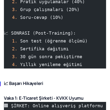
   2.
 Pratik uygulamalar (40%)
   3.
 Grup çalışmaları (20%)
   4.
 Soru-cevap (10%)
📈 SONRASI (Post-Training):
   1.
 Son test (öğrenme ölçümü)
   2.
 Sertifika dağıtımı
   3.
 30 gün sonra pekiştirme
   4.
 Yıllık yenileme eğitimi
📈 Başarı Hikayeleri
Vaka 1: E-Ticaret Şirketi - KVKK Uyumu
🏢 ŞİRKET: Online alışveriş platformu