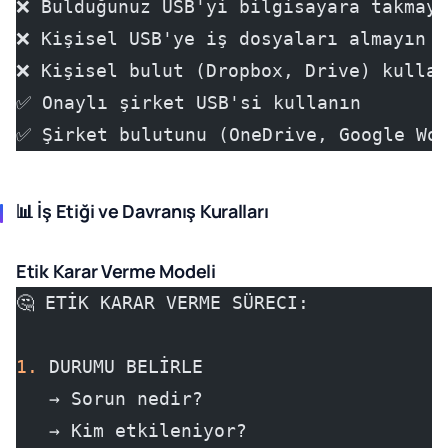
❌ Bulduğunuz USB'yi bilgisayara takmayı
❌ Kişisel USB'ye iş dosyaları almayın
❌ Kişisel bulut (Dropbox, Drive) kullan
✅ Onaylı şirket USB'si kullanın
✅ Şirket bulutunu (OneDrive, Google Wor
📊 İş Etiği ve Davranış Kuralları
Etik Karar Verme Modeli
🤔 ETİK KARAR VERME SÜRECI:
1.
 DURUMU BELİRLE
   → Sorun nedir?
   → Kim etkileniyor?