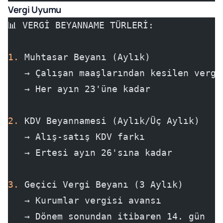
Vergi Uyumu
📊 VERGİ BEYANNAME TÜRLERİ:
1.
 Muhtasar Beyanı (Aylık)
   → Çalışan maaşlarından kesilen vergi
   → Her ayın 23'üne kadar
2.
 KDV Beyannamesi (Aylık/Üç Aylık)
   → Alış-satış KDV farkı
   → Ertesi ayın 26'sına kadar
3.
 Geçici Vergi Beyanı (3 Aylık)
   → Kurumlar vergisi avansı
   → Dönem sonundan itibaren 14. gün