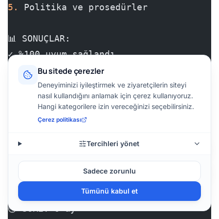
5.
 Politika ve prosedürler
📊 SONUÇLAR:
✓ %100 uyum sağlandı
✓ Veri ihlali riski %90 azaldı
Bu sitede çerezler
✓ Müşteri güveni arttı
Deneyiminizi iyileştirmek ve ziyaretçilerin siteyi
nasıl kullandığını anlamak için çerez kullanıyoruz.
✓ Yasal risk ortadan kalktı
Hangi kategorilere izin vereceğinizi seçebilirsiniz.
💰 YATIRIM: 70.000 TL
Çerez politikası
🎁 KAZANÇ: Olası 2M TL ceza riskinden k
Tercihleri yönet
Vaka 2: İnşaat Firması - Rüşvet Önleme
Sadece zorunlu
🏢 ŞİRKET: Büyük inşaat müteahhitliği
Tümünü kabul et
👥 ÇALIŞAN: 500 kişi (ofis + şantiye)
⏱️ SÜRE: 6 ay