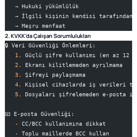
   → Hukuki yükümlülük
   → İlgili kişinin kendisi tarafından 
   → Meşru menfaat
2. KVKK’da Çalışan Sorumlulukları
🔒 Veri Güvenliği Önlemleri:
   1.
 Güçlü şifre kullanımı (en az 12 k
   2.
 Ekranı kilitlemeden ayrılmama
   3.
 Şifreyi paylaşmama
   4.
 Kişisel cihazlarda iş verileri ta
   5.
 Dosyaları şifrelemeden e-posta il
📧 E-posta Güvenliği:
   -
 CC/BCC kullanımına dikkat
   -
 Toplu maillerde BCC kullan