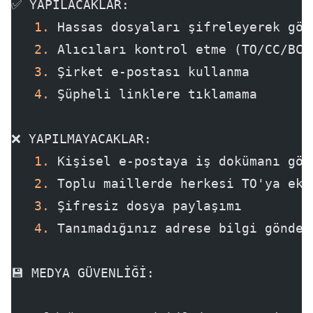
✅ YAPILACAKLAR:
   1.
 Hassas dosyaları şifreleyerek gön
   2.
 Alıcıları kontrol etme (TO/CC/BCC
   3.
 Şirket e-postası kullanma
   4.
 Şüpheli linklere tıklamama
❌ YAPILMAYACAKLAR:
   1.
 Kişisel e-postaya iş dokümanı gön
   2.
 Toplu maillerde herkesi TO'ya ekl
   3.
 Şifresiz dosya paylaşımı
   4.
 Tanımadığınız adrese bilgi gönder
💾 MEDYA GÜVENLİĞİ: