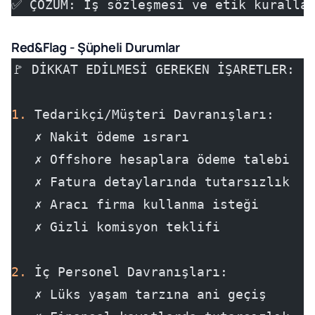
✅ ÇÖZÜM: İş sözleşmesi ve etik kurallar
Red&Flag - Şüpheli Durumlar
🚩 DİKKAT EDİLMESİ GEREKEN İŞARETLER:
1.
 Tedarikçi/Müşteri Davranışları:
   ✗ Nakit ödeme ısrarı
   ✗ Offshore hesaplara ödeme talebi
   ✗ Fatura detaylarında tutarsızlık
   ✗ Aracı firma kullanma isteği
   ✗ Gizli komisyon teklifi
2.
 İç Personel Davranışları:
   ✗ Lüks yaşam tarzına ani geçiş