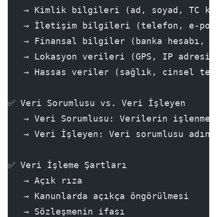
   → Kimlik bilgileri (ad, soyad, TC ki
   → İletişim bilgileri (telefon, e-pos
   → Finansal bilgiler (banka hesabı, k
   → Lokasyon verileri (GPS, IP adresi)
   → Hassas veriler (sağlık, cinsel ter
✅ Veri Sorumlusu vs. Veri İşleyen
   → Veri Sorumlusu: Verilerin işlenme 
   → Veri İşleyen: Veri sorumlusu adına
✅ Veri İşleme Şartları
   → Açık rıza
   → Kanunlarda açıkça öngörülmesi
   → Sözleşmenin ifası