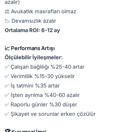
azalır)
⚖️ Avukatlık masrafları olmaz
📉 Devamsızlık azalır
Ortalama ROI: 6-12 ay
📈 Performans Artışı
Ölçülebilir İyileşmeler:
✅ Çalışan bağlılığı %25-40 artar
✅ Verimlilik %15-30 yükselir
✅ İş tatmini %35 artar
✅ İşten ayrılma %40-60 azalır
✅ Raporlu günler %30 düşer
✅ Şikayet ve sorunlar erken çözülür
🏆 Kurumsal İmaj