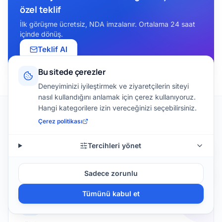
özel teklif
İlk görüşme ücretsiz, NDA imzalanır. Ortalama 24 saat
içinde dönüş.
Teklif Al
Bu sitede çerezler
Deneyiminizi iyileştirmek ve ziyaretçilerin siteyi
nasıl kullandığını anlamak için çerez kullanıyoruz.
Hangi kategorilere izin vereceğinizi seçebilirsiniz.
Çerez politikası
İLGILI ÇÖZÜMLER
Bu çözümle birlikte
Tercihleri yönet
değerlendirilebilecekler
Sadece zorunlu
Tümünü kabul et