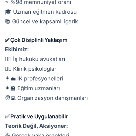
⭐ %98 memnuniyet oranı
🎓 Uzman eğitmen kadrosu
📚 Güncel ve kapsamlı içerik
✅ Çok Disiplinli Yaklaşım
Ekibimiz:
👨‍⚖️ İş hukuku avukatları
👩‍⚕️ Klinik psikologlar
👨‍💼 İK profesyonelleri
👩‍🏫 Eğitim uzmanları
🧑‍💻 Organizasyon danışmanları
✅ Pratik ve Uygulanabilir
Teorik Değil, Aksiyoner:
🎯 Gerçek vaka örnekleri