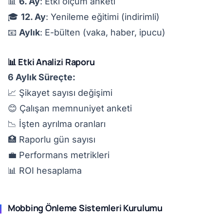
📊
6. Ay
: Etki ölçüm anketi
🎓
12. Ay
: Yenileme eğitimi (indirimli)
📧
Aylık
: E-bülten (vaka, haber, ipucu)
📊 Etki Analizi Raporu
6 Aylık Süreçte:
📈 Şikayet sayısı değişimi
😊 Çalışan memnuniyet anketi
📉 İşten ayrılma oranları
🏥 Raporlu gün sayısı
💼 Performans metrikleri
📊 ROI hesaplama
Mobbing Önleme Sistemleri Kurulumu