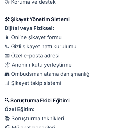
🤝 Koruma ve destek
🛠️ Şikayet Yönetim Sistemi
Dijital veya Fiziksel:
📱 Online şikayet formu
📞 Gizli şikayet hattı kurulumu
📧 Özel e-posta adresi
📦 Anonim kutu yerleştirme
👥 Ombudsman atama danışmanlığı
📊 Şikayet takip sistemi
🔍 Soruşturma Ekibi Eğitimi
Özel Eğitim:
📚 Soruşturma teknikleri
🎧 Mülakat becerileri