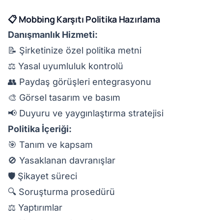
📋 Mobbing Karşıtı Politika Hazırlama
Danışmanlık Hizmeti:
📝 Şirketinize özel politika metni
⚖️ Yasal uyumluluk kontrolü
👥 Paydaş görüşleri entegrasyonu
🎨 Görsel tasarım ve basım
📢 Duyuru ve yaygınlaştırma stratejisi
Politika İçeriği:
🎯 Tanım ve kapsam
🚫 Yasaklanan davranışlar
🛡️ Şikayet süreci
🔍 Soruşturma prosedürü
⚖️ Yaptırımlar