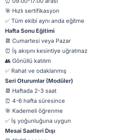
⏰ 09:00-17:00 arası
🎯 Hızlı sertifikasyon
✅ Tüm ekibi aynı anda eğitme
Hafta Sonu Eğitimi
📆 Cumartesi veya Pazar
⏰ İş akışını kesintiye uğratmaz
👥 Gönüllü katılım
✅ Rahat ve odaklanmış
Seri Oturumlar (Modüler)
📆 Haftada 2-3 saat
⏰ 4-6 hafta süresince
🎯 Kademeli öğrenme
✅ İş yoğunluğuna uygun
Mesai Saatleri Dışı