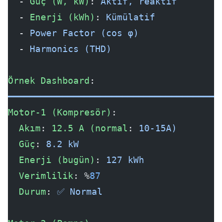
  - 
Güç (W, kW)
: 
Aktif, reaktif
  - 
Enerji (kWh)
: 
Kümülatif
  - 
Power Factor (cos φ)
  - 
Harmonics (THD)
Örnek Dashboard
:
━━━━━━━━━━━━━━━━━━━━━━━━━━━━━━━━━━━━━━━
Motor-1 (Kompresör)
:
  Akım
: 
12.5 A (normal
: 
10-15A)
  Güç
: 
8.2 kW
  Enerji (bugün)
: 
127 kWh
  Verimlilik
: %
87
  Durum
: 
✅ Normal