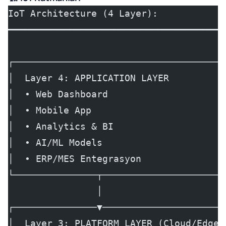
IoT Architecture (4 Layer):
━━━━━━━━━━━━━━━━━━━━━━━━━━━━━━━━━━━━━━━
┌──────────────────────────────────────
│  Layer 4: APPLICATION LAYER          
│  • Web Dashboard                     
│  • Mobile App                        
│  • Analytics & BI                    
│  • AI/ML Models                      
│  • ERP/MES Entegrasyon               
└───────────────┬──────────────────────
                │
┌───────────────▼──────────────────────
│  Layer 3: PLATFORM LAYER (Cloud/Edge)