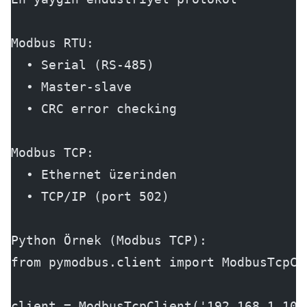
Modbus RTU:
  • Serial (RS-485)
  • Master-slave
  • CRC error checking
Modbus TCP:
  • Ethernet üzerinden
  • TCP/IP (port 502)
Python Örnek (Modbus TCP):
from pymodbus.client import ModbusTcpCl
client = ModbusTcpClient('192.168.1.100