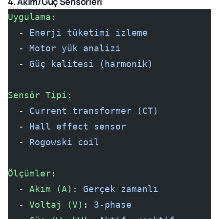
4. Akım/Güç Sensörleri
Uygulama
:
  - 
Enerji tüketimi izleme
  - 
Motor yük analizi
  - 
Güç kalitesi (harmonik)
Sensör Tipi
:
  - 
Current transformer (CT)
  - 
Hall effect sensor
  - 
Rogowski coil
Ölçümler
:
  - 
Akım (A)
: 
Gerçek zamanlı
  - 
Voltaj (V)
: 
3-phase