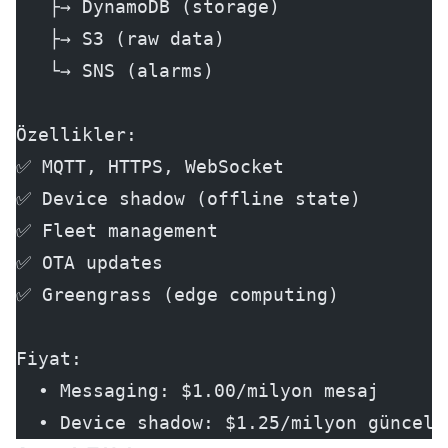
   ├→ DynamoDB (storage)
   ├→ S3 (raw data)
   └→ SNS (alarms)
Özellikler:
✅ MQTT, HTTPS, WebSocket
✅ Device shadow (offline state)
✅ Fleet management
✅ OTA updates
✅ Greengrass (edge computing)
Fiyat:
  • Messaging: $1.00/milyon mesaj
  • Device shadow: $1.25/milyon güncell