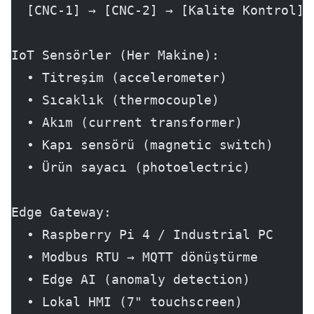
  [CNC-1] → [CNC-2] → [Kalite Kontrol] 
IoT Sensörler (Her Makine):
  • Titreşim (accelerometer)
  • Sıcaklık (thermocouple)
  • Akım (current transformer)
  • Kapı sensörü (magnetic switch)
  • Ürün sayacı (photoelectric)
Edge Gateway:
  • Raspberry Pi 4 / Industrial PC
  • Modbus RTU → MQTT dönüştürme
  • Edge AI (anomaly detection)
  • Lokal HMI (7" touchscreen)