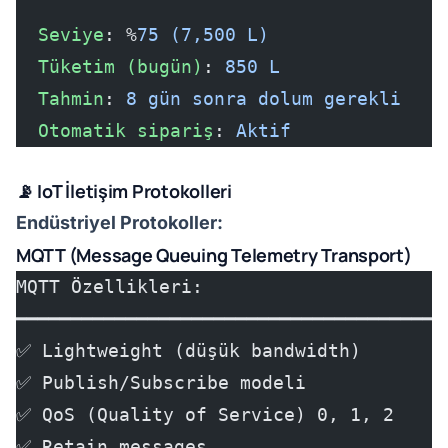
  Seviye
: %
75 (7,500 L)
  Tüketim (bugün)
: 
850 L
  Tahmin
: 
8 gün sonra dolum gerekli
  Otomatik sipariş
: 
Aktif
📡 IoT İletişim Protokolleri
Endüstriyel Protokoller:
MQTT (Message Queuing Telemetry Transport)
MQTT Özellikleri:
━━━━━━━━━━━━━━━━━━━━━━━━━━━━━━━━━━━━━━━
✅ Lightweight (düşük bandwidth)
✅ Publish/Subscribe modeli
✅ QoS (Quality of Service) 0, 1, 2
✅ Retain messages