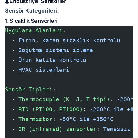
🌡️ Endüstriyel Sensörler
Sensör Kategorileri:
1. Sıcaklık Sensörleri
Uygulama Alanları
:
  - 
Fırın, kazan sıcaklık kontrolü
  - 
Soğutma sistemi izleme
  - 
Ürün kalite kontrolü
  - 
HVAC sistemleri
Sensör Tipleri
:
  - 
Thermocouple (K, J, T tipi)
: 
-200°C
  - 
RTD (PT100, PT1000)
: 
-200°C ile +85
  - 
Thermistor
: 
-50°C ile +150°C
  - 
IR (infrared) sensörler
: 
Temassız ö