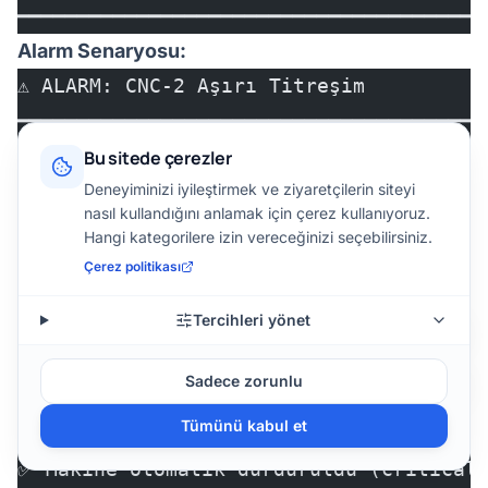
━━━━━━━━━━━━━━━━━━━━━━━━━━━━━━━━━━━━━━━
Alarm Senaryosu:
⚠️ ALARM: CNC-2 Aşırı Titreşim
━━━━━━━━━━━━━━━━━━━━━━━━━━━━━━━━━━━━━━━
Zaman: 14:23:15
Bu sitede çerezler
Titreşim: 8.5 mm/s (normal: < 2.5)
Deneyiminizi iyileştirmek ve ziyaretçilerin siteyi
nasıl kullandığını anlamak için çerez kullanıyoruz.
Olası Sebep: Rulman hasarı
Hangi kategorilere izin vereceğinizi seçebilirsiniz.
Çerez politikası
Otomatik Aksiyonlar:
Tercihleri yönet
✅ SMS gönderildi (bakım ekibi)
✅ Email gönderildi (üretim müdürü)
Sadece zorunlu
✅ WhatsApp mesajı (vardiya amiri)
Tümünü kabul et
✅ SCADA alarm ekranı
✅ Makine otomatik durduruldu (critical