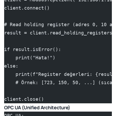
client.connect()
# Read holding register (adres 0, 10 ad
result = client.read_holding_registers(
if result.isError():
    print("Hata!")
else:
    print(f"Register değerleri: {result
    # Örnek: [723, 150, 50, ...] (sıcak
client.close()
OPC UA (Unified Architecture)
OPC UA: