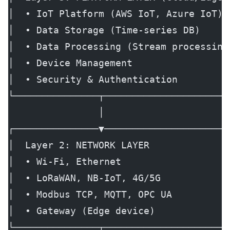
│  • IoT Platform (AWS IoT, Azure IoT) 
│  • Data Storage (Time-series DB)     
│  • Data Processing (Stream processing
│  • Device Management                 
│  • Security & Authentication         
└───────────────┬──────────────────────
                │
┌───────────────▼──────────────────────
│  Layer 2: NETWORK LAYER              
│  • Wi-Fi, Ethernet                   
│  • LoRaWAN, NB-IoT, 4G/5G            
│  • Modbus TCP, MQTT, OPC UA          
│  • Gateway (Edge device)             
└───────────────┬──────────────────────