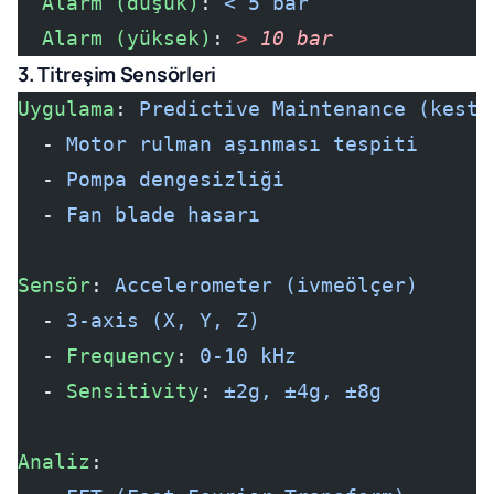
  Alarm (düşük)
: 
< 5 bar
  Alarm (yüksek)
: 
>
 10 bar
3. Titreşim Sensörleri
Uygulama
: 
Predictive Maintenance (kesti
  - 
Motor rulman aşınması tespiti
  - 
Pompa dengesizliği
  - 
Fan blade hasarı
Sensör
: 
Accelerometer (ivmeölçer)
  - 
3-axis (X, Y, Z)
  - 
Frequency
: 
0-10 kHz
  - 
Sensitivity
: 
±2g, ±4g, ±8g
Analiz
: