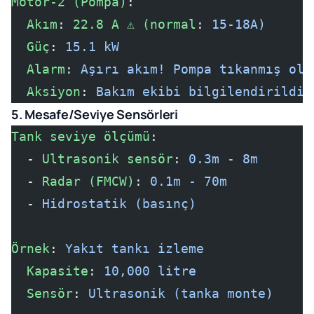
Motor-2 (Pompa)
:
  Akım
: 
22.8 A ⚠️ (normal
: 
15-18A)
  Güç
: 
15.1 kW
  Alarm
: 
Aşırı akım! Pompa tıkanmış ola
  Aksiyon
: 
Bakım ekibi bilgilendirildi
5. Mesafe/Seviye Sensörleri
Tank seviye ölçümü
:
  - 
Ultrasonik sensör
: 
0.3m - 8m
  - 
Radar (FMCW)
: 
0.1m - 70m
  - 
Hidrostatik (basınç)
Örnek
: 
Yakıt tankı izleme
  Kapasite
: 
10,000 litre
  Sensör
: 
Ultrasonik (tanka monte)