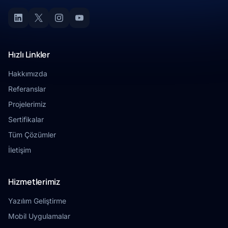
Hızlı Linkler
Hakkımızda
Referanslar
Projelerimiz
Sertifikalar
Tüm Çözümler
İletişim
Hizmetlerimiz
Yazılım Geliştirme
Mobil Uygulamalar