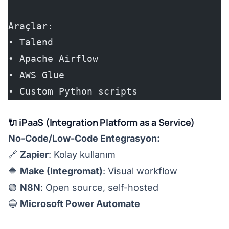
Araçlar:
• Talend
• Apache Airflow
• AWS Glue
• Custom Python scripts
🔌 iPaaS (Integration Platform as a Service)
No-Code/Low-Code Entegrasyon:
🔗
Zapier
: Kolay kullanım
🔷
Make (Integromat)
: Visual workflow
🟢
N8N
: Open source, self-hosted
🔵
Microsoft Power Automate