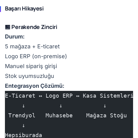
Başarı Hikayesi
🏪 Perakende Zinciri
Durum:
5 mağaza + E-ticaret
Logo ERP (on-premise)
Manuel sipariş girişi
Stok uyumsuzluğu
Entegrasyon Çözümü:
E-Ticaret ↔ Logo ERP ↔ Kasa Sistemleri
     ↓          ↓            ↓
 Trendyol   Muhasebe    Mağaza Stoğu
     ↓
Hepsiburada