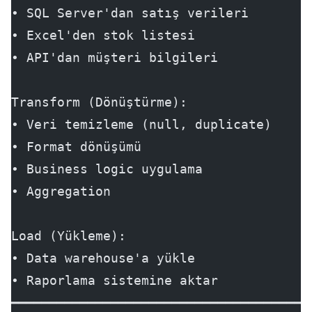
• SQL Server'dan satış verileri
• Excel'den stok listesi
• API'dan müşteri bilgileri
Transform (Dönüştürme):
• Veri temizleme (null, duplicate)
• Format dönüşümü
• Business logic uygulama
• Aggregation
Load (Yükleme):
• Data warehouse'a yükle
• Raporlama sistemine aktar
━━━━━━━━━━━━━━━━━━━━━━━━━━━━━━━━━━━━━━━