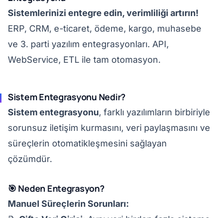
Sistemlerinizi entegre edin, verimliliği artırın!
ERP, CRM, e-ticaret, ödeme, kargo, muhasebe
ve 3. parti yazılım entegrasyonları. API,
WebService, ETL ile tam otomasyon.
Sistem Entegrasyonu Nedir?
Sistem entegrasyonu
, farklı yazılımların birbiriyle
sorunsuz iletişim kurmasını, veri paylaşmasını ve
süreçlerin otomatikleşmesini sağlayan
çözümdür.
🎯 Neden Entegrasyon?
Manuel Süreçlerin Sorunları: