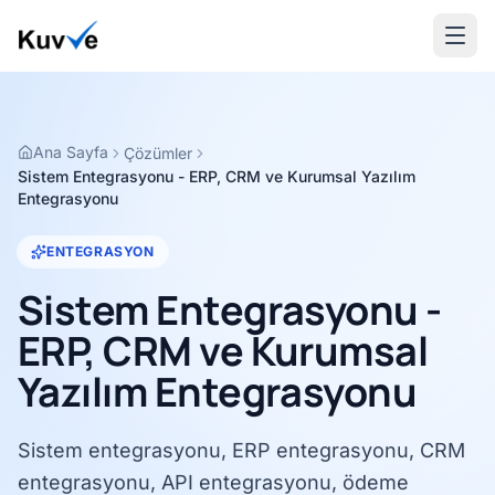
Ana Sayfa
Çözümler
Sistem Entegrasyonu - ERP, CRM ve Kurumsal Yazılım
Entegrasyonu
ENTEGRASYON
Sistem Entegrasyonu -
ERP, CRM ve Kurumsal
Yazılım Entegrasyonu
Sistem entegrasyonu, ERP entegrasyonu, CRM
entegrasyonu, API entegrasyonu, ödeme