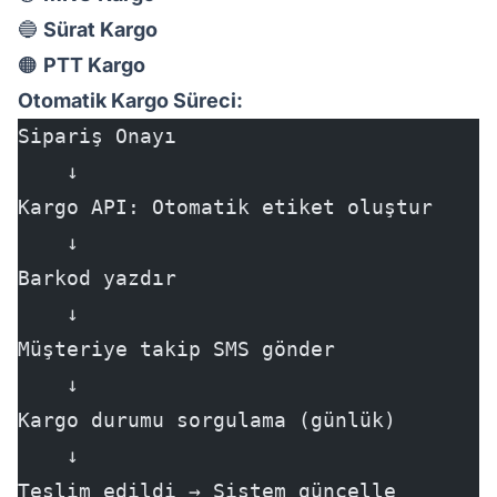
🔵
Sürat Kargo
🟠
PTT Kargo
Otomatik Kargo Süreci:
Sipariş Onayı
    ↓
Kargo API: Otomatik etiket oluştur
    ↓
Barkod yazdır
    ↓
Müşteriye takip SMS gönder
    ↓
Kargo durumu sorgulama (günlük)
    ↓
Teslim edildi → Sistem güncelle