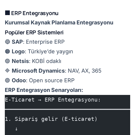
🏢 ERP Entegrasyonu
Kurumsal Kaynak Planlama Entegrasyonu
Popüler ERP Sistemleri
🔵
SAP
: Enterprise ERP
🟠
Logo
: Türkiye’de yaygın
🟣
Netsis
: KOBİ odaklı
🔷
Microsoft Dynamics
: NAV, AX, 365
🟢
Odoo
: Open source ERP
ERP Entegrasyon Senaryoları:
E-Ticaret → ERP Entegrasyonu:
━━━━━━━━━━━━━━━━━━━━━━━━━━━━━━━━━━━━━━━
1. Sipariş gelir (E-ticaret)
   ↓