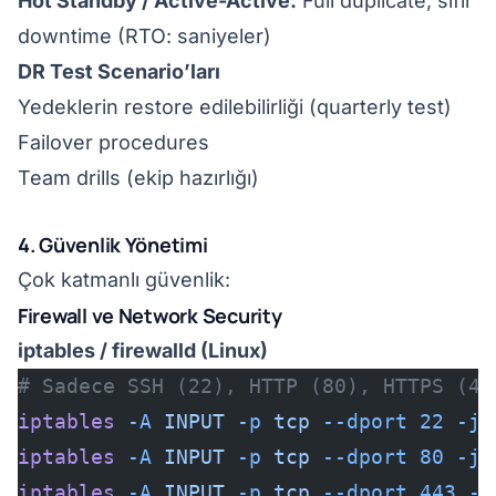
Hot Standby / Active-Active:
Full duplicate, sıfır
downtime (RTO: saniyeler)
DR Test Scenario’ları
Yedeklerin restore edilebilirliği (quarterly test)
Failover procedures
Team drills (ekip hazırlığı)
4. Güvenlik Yönetimi
Çok katmanlı güvenlik:
Firewall ve Network Security
iptables / firewalld (Linux)
# Sadece SSH (22), HTTP (80), HTTPS (44
iptables
 -A
 INPUT
 -p
 tcp
 --dport
 22
 -j
 
iptables
 -A
 INPUT
 -p
 tcp
 --dport
 80
 -j
 
iptables
 -A
 INPUT
 -p
 tcp
 --dport
 443
 -j