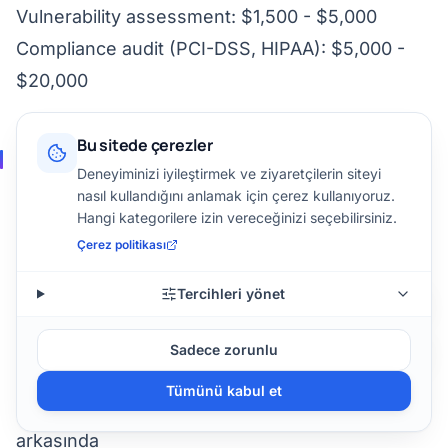
Vulnerability assessment: $1,500 - $5,000
Compliance audit (PCI-DSS, HIPAA): $5,000 -
$20,000
Bu sitede çerezler
Başarı Hikayeleri
Deneyiminizi iyileştirmek ve ziyaretçilerin siteyi
nasıl kullandığını anlamak için çerez kullanıyoruz.
Vaka: E-Ticaret Sitesi - Downtime’ı Sıfırlama
Hangi kategorilere izin vereceğinizi seçebilirsiniz.
Çerez politikası
Müşteri:
50,000+ günlük ziyaretçili e-ticaret
platformu
Sorun:
Aylık 2-3 kez sunucu çöküyor,
Tercihleri yönet
her downtime ~$10,000 gelir kaybı, müşteri
şikayetleri artıyor, güvenlik açıkları mevcut
Sadece zorunlu
Çözüm:
Tümünü kabul et
Load balancer (HAProxy) ile 3 web sunucusu
arkasında