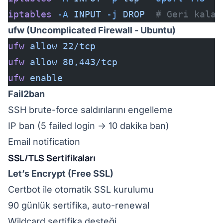
iptables
 -A
 INPUT
 -j
 DROP
  # Geri kalan
ufw (Uncomplicated Firewall - Ubuntu)
ufw
 allow
 22/tcp
ufw
 allow
 80,443/tcp
ufw
 enable
Fail2ban
SSH brute-force saldırılarını engelleme
IP ban (5 failed login → 10 dakika ban)
Email notification
SSL/TLS Sertifikaları
Let’s Encrypt (Free SSL)
Certbot ile otomatik SSL kurulumu
90 günlük sertifika, auto-renewal
Wildcard sertifika desteği