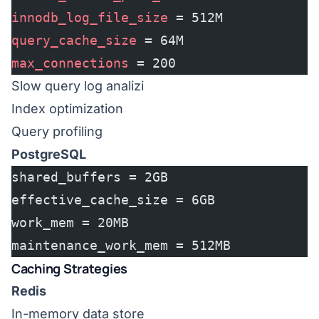
innodb_log_file_size
 = 512M
query_cache_size
 = 64M
max_connections
 = 200
Slow query log analizi
Index optimization
Query profiling
PostgreSQL
shared_buffers = 2GB
effective_cache_size = 6GB
work_mem = 20MB
maintenance_work_mem = 512MB
Caching Strategies
Redis
In-memory data store