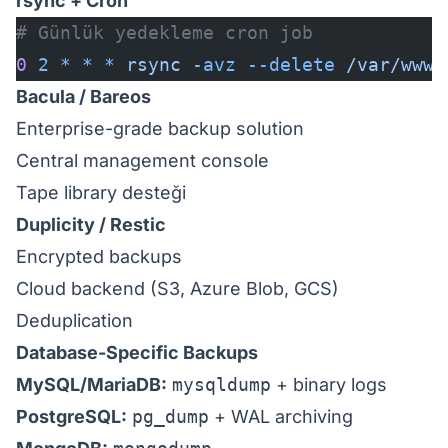
rsync + Cron
# Günlük yedekleme cron job
0
 2
 *
 *
 *
 rsync
 -avz
 --delete
 /var/www/
Bacula / Bareos
Enterprise-grade backup solution
Central management console
Tape library desteği
Duplicity / Restic
Encrypted backups
Cloud backend (S3, Azure Blob, GCS)
Deduplication
Database-Specific Backups
MySQL/MariaDB:
mysqldump
+ binary logs
PostgreSQL:
pg_dump
+ WAL archiving