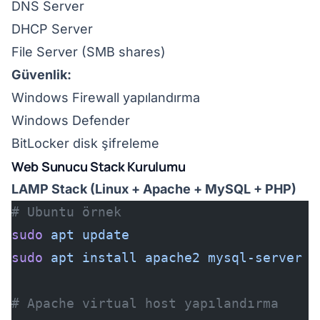
DNS Server
DHCP Server
File Server (SMB shares)
Güvenlik:
Windows Firewall yapılandırma
Windows Defender
BitLocker disk şifreleme
Web Sunucu Stack Kurulumu
LAMP Stack (Linux + Apache + MySQL + PHP)
# Ubuntu örnek
sudo
 apt
 update
sudo
 apt
 install
 apache2
 mysql-server
 p
# Apache virtual host yapılandırma