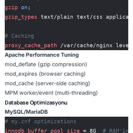
gzip 
on
;
gzip_types 
text/plain text/css applicat
# Caching
proxy_cache_path 
/var/cache/nginx level
Apache Performance Tuning
mod_deflate (gzip compression)
mod_expires (browser caching)
mod_cache (server-side caching)
MPM worker/event (multi-threading)
Database Optimizasyonu
MySQL/MariaDB
# my.cnf optimizations
innodb_buffer_pool_size
 = 8G  
# RAM'in 