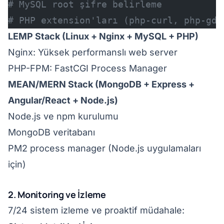
# MySQL root şifre belirleme
# PHP extension'ları (php-curl, php-gd,
LEMP Stack (Linux + Nginx + MySQL + PHP)
Nginx: Yüksek performanslı web server
PHP-FPM: FastCGI Process Manager
MEAN/MERN Stack (MongoDB + Express +
Angular/React + Node.js)
Node.js ve npm kurulumu
MongoDB veritabanı
PM2 process manager (Node.js uygulamaları
için)
2. Monitoring ve İzleme
7/24 sistem izleme ve proaktif müdahale: