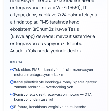
rezervasyon motoru, e-fatura/muhasebe
entegrasyonu, misafir Wi-Fi (5651), IT
altyapı, danışmanlık ve 7/24 bakımı tek çatı
altında toplar. PMS tarafında kendi
ekosistem ürünümüz Kuvve Tesis
(kuvve.app) devrede; mevcut sistemlerle
entegrasyon da yapıyoruz. İstanbul
Anadolu Yakası'nda yerinde destek.
KISACA
Tek elden: PMS + kanal yöneticisi + rezervasyon
motoru + entegrasyon + bakım
Kanal yöneticisiyle Booking/Airbnb/Expedia gerçek
zamanlı senkron — overbooking yok
Komisyonsuz direkt rezervasyon motoru — OTA
komisyonundan tasarruf
E-fatura, konaklama vergisi ve ön muhasebe