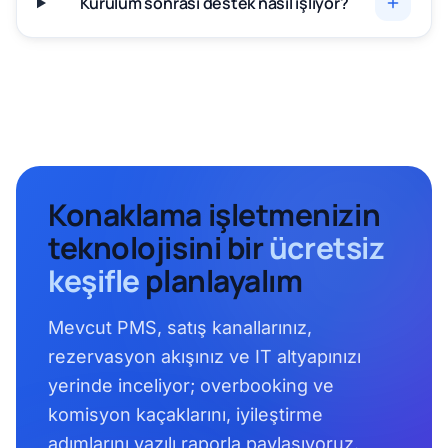
Kurulum sonrası destek nasıl işliyor?
Konaklama işletmenizin
teknolojisini bir
ücretsiz
keşifle
planlayalım
Mevcut PMS, satış kanallarınız,
rezervasyon akışınız ve IT altyapınızı
yerinde inceliyor; overbooking ve
komisyon kaçaklarını, iyileştirme
adımlarını yazılı raporla paylaşıyoruz.