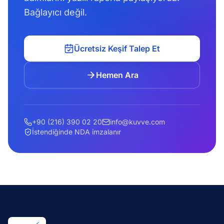
Bağlayıcı değil.
Ücretsiz Keşif Talep Et
Hemen Ara
+90 (216) 390 02 20
info@kuvve.com
İstendiğinde NDA imzalanır