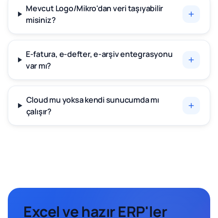
Mevcut Logo/Mikro'dan veri taşıyabilir
misiniz?
E-fatura, e-defter, e-arşiv entegrasyonu
var mı?
Cloud mu yoksa kendi sunucumda mı
çalışır?
Excel ve hazır ERP'ler