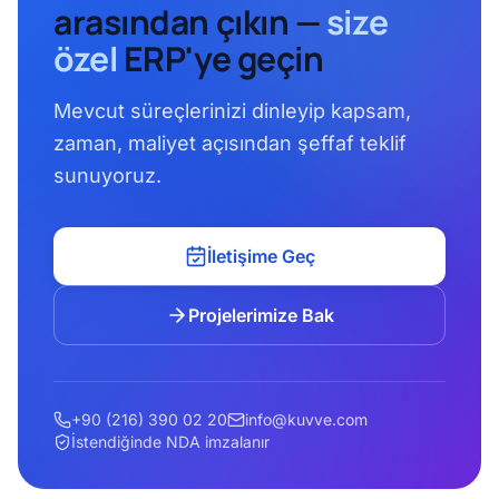
arasından çıkın —
size
özel
ERP'ye geçin
Mevcut süreçlerinizi dinleyip kapsam,
zaman, maliyet açısından şeffaf teklif
sunuyoruz.
İletişime Geç
Projelerimize Bak
+90 (216) 390 02 20
info@kuvve.com
İstendiğinde NDA imzalanır