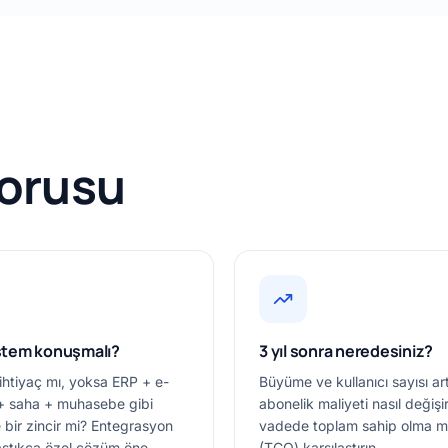
sorusu
stem konuşmalı?
3 yıl sonra neredesiniz?
 ihtiyaç mı, yoksa ERP + e-
Büyüme ve kullanıcı sayısı ar
 + saha + muhasebe gibi
abonelik maliyeti nasıl değiş
 bir zincir mi? Entegrasyon
vadede toplam sahip olma ma
ştıkça özel çözüm öne
(TCO) karşılaştırın.