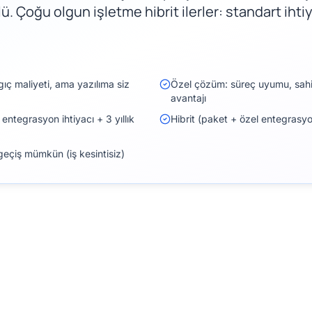
ü. Çoğu olgun işletme hibrit ilerler: standart ihtiy
gıç maliyeti, ama yazılıma siz
Özel çözüm: süreç uyumu, sahi
avantajı
entegrasyon ihtiyacı + 3 yıllık
Hibrit (paket + özel entegrasy
eçiş mümkün (iş kesintisiz)