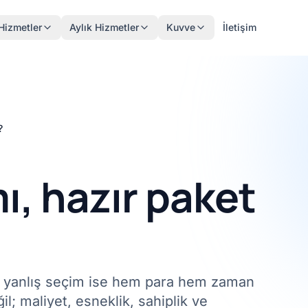
Hizmetler
Aylık Hizmetler
Kuvve
İletişim
?
ı, hazır paket
— yanlış seçim ise hem para hem zaman
il; maliyet, esneklik, sahiplik ve