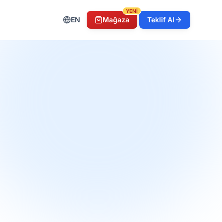
YENİ
EN
Mağaza
Teklif Al