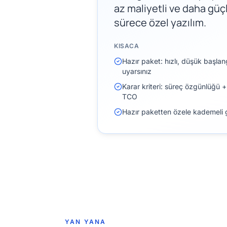
az maliyetli ve daha güçl
sürece özel yazılım.
KISACA
Hazır paket: hızlı, düşük başlan
uyarsınız
Karar kriteri: süreç özgünlüğü + 
TCO
Hazır paketten özele kademeli g
YAN YANA