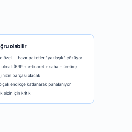
ru olabilir
te özel — hazır paketler "yaklaşık" çözüyor
olmalı (ERP + e-ticaret + saha + üretim)
jınızın parçası olacak
 ölçeklendikçe katlanarak pahalanıyor
 sizin için kritik