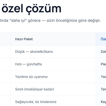
s özel çözüm
atırda "daha iyi" görece — sizin önceliğinize göre değişir.
Hazır Paket
Öz
Düşük — abonelik/lisans
Dah
Hızlı — gün/hafta
Pla
Yazılıma siz uyarsınız
Yaz
Sınırlı (modül/ayar kadar)
Tam
Sağlayıcıda; siz kiralarsınız
Kay