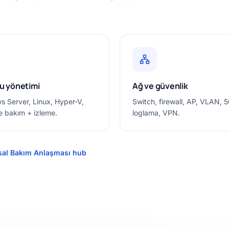
u yönetimi
Ağ ve güvenlik
 Server, Linux, Hyper-V,
Switch, firewall, AP, VLAN, 
 bakım + izleme.
loglama, VPN.
al Bakım Anlaşması hub