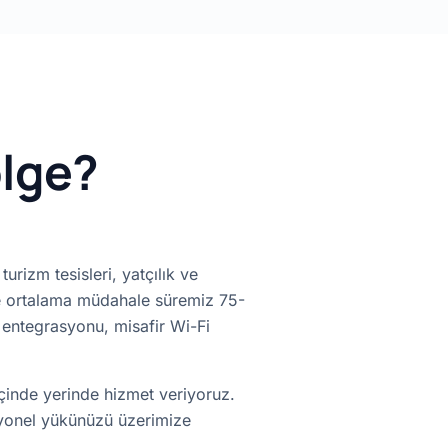
ölge?
urizm tesisleri, yatçılık ve
iyle ortalama müdahale süremiz 75-
 entegrasyonu, misafir Wi-Fi
çinde yerinde hizmet veriyoruz.
asyonel yükünüzü üzerimize