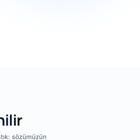
ilir
ıştık: sözümüzün