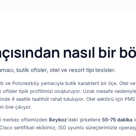
açısından nasıl bir b
macı, butik ofisler, otel ve resort tipi tesisler.
 ve Polonezköy yamacıyla butik karakterli bir ilçe. Otel ve t
utik ofisler tipik profilimizi oluşturuyor. Uzak mesafe neden
nde 4 saatlik taahhüt rahat tutuluyor. Otel sektörü için PMS
i öne çıkıyor.
ki merkez ofisimizden
Beykoz
'daki şirketlere
55-75 dakika
i
 Cisco sertifikalı ekibimiz, ISO uyumlu süreçlerimizle oper