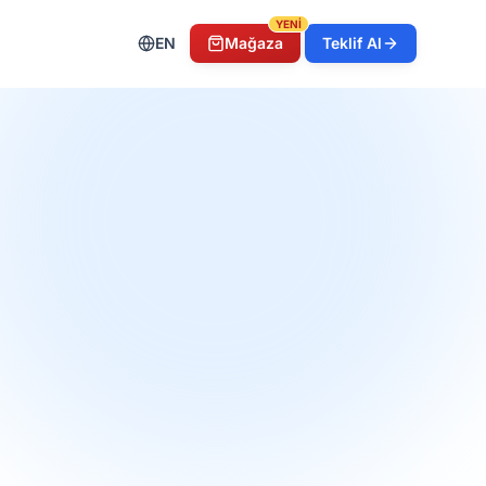
YENİ
EN
Mağaza
Teklif Al