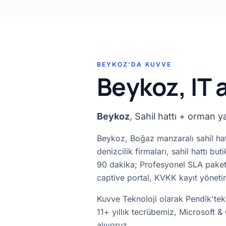
BEYKOZ'DA KUVVE
Beykoz, IT 
Beykoz
, Sahil hattı + orman ya
Beykoz, Boğaz manzaralı sahil hattı
denizcilik firmaları, sahil hattı b
90 dakika; Profesyonel SLA paketi
captive portal, KVKK kayıt yönetim
Kuvve Teknoloji olarak Pendik'te
11+ yıllık tecrübemiz, Microsoft &
alıyoruz.