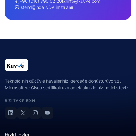
+90 (216) 390 02 20
info@kuvve.com
İstendiğinde NDA imzalanır
Teknolojinin gücüyle hayallerinizi gerçeğe dönüştürüyoruz.
Microsoft ve Cisco sertifikalı uzman ekibimizle hizmetinizdeyiz.
BIZI TAKIP EDIN
Hızlı Linkler