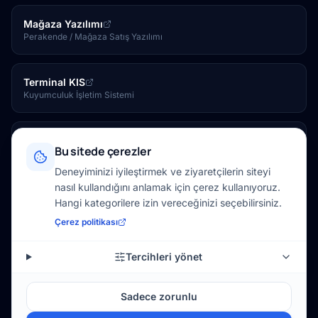
Mağaza Yazılımı
Perakende / Mağaza Satış Yazılımı
Terminal KIS
Kuyumculuk İşletim Sistemi
Kuvve Tesis
Bu sitede çerezler
Otel / Tesis Yönetim Yazılımı
Deneyiminizi iyileştirmek ve ziyaretçilerin siteyi
nasıl kullandığını anlamak için çerez kullanıyoruz.
Kuvve Mağaza
Hangi kategorilere izin vereceğinizi seçebilirsiniz.
Online Mağaza
Çerez politikası
Tercihleri yönet
YASAL
Gizlilik Politikası
Çerez Politikası
Çerez tercihleri
Sadece zorunlu
Microsoft Certified
Cisco Certified
ISO Sertifikalı
© 2026 Kuvve Teknoloji Limited Şirketi. Tüm hakları saklıdır.