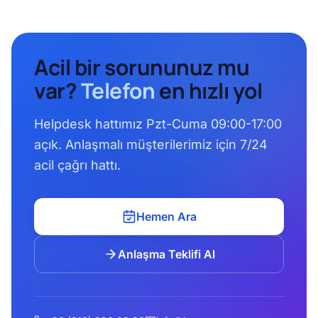
Acil bir sorununuz mu
var?
Telefon
en hızlı yol
Helpdesk hattımız Pzt-Cuma 09:00-17:00
açık. Anlaşmalı müşterilerimiz için 7/24
acil çağrı hattı.
Hemen Ara
Anlaşma Teklifi Al