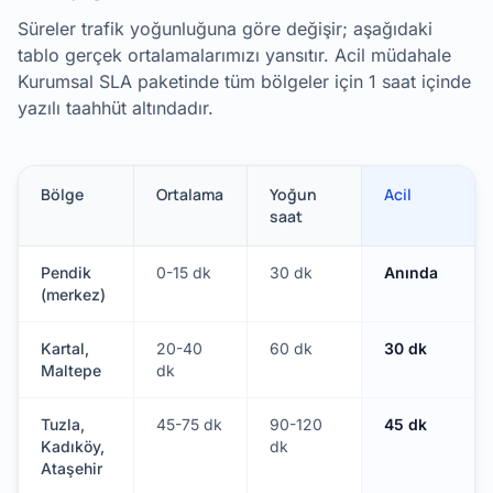
Süreler trafik yoğunluğuna göre değişir; aşağıdaki
tablo gerçek ortalamalarımızı yansıtır. Acil müdahale
Kurumsal SLA paketinde tüm bölgeler için 1 saat içinde
yazılı taahhüt altındadır.
Bölge
Ortalama
Yoğun
Acil
saat
Pendik
0-15 dk
30 dk
Anında
(merkez)
Kartal,
20-40
60 dk
30 dk
Maltepe
dk
Tuzla,
45-75 dk
90-120
45 dk
Kadıköy,
dk
Ataşehir