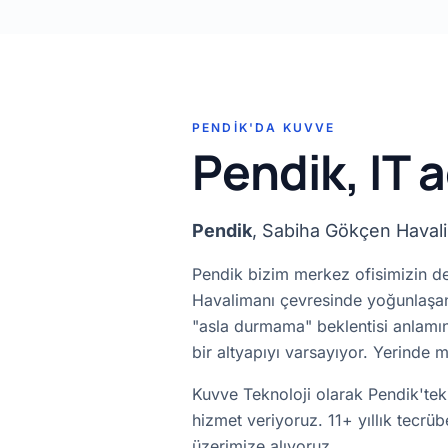
PENDIK'DA KUVVE
Pendik, IT 
Pendik
, Sabiha Gökçen Havalim
Pendik bizim merkez ofisimizin d
Havalimanı çevresinde yoğunlaşan l
"asla durmama" beklentisi anlamına
bir altyapıyı varsayıyor. Yerinde
Kuvve Teknoloji olarak Pendik'te
hizmet veriyoruz. 11+ yıllık tecrü
üzerimize alıyoruz.