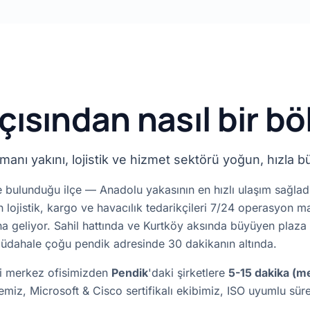
açısından nasıl bir b
anı yakını, lojistik ve hizmet sektörü yoğun, hızla b
e bulunduğu ilçe — Anadolu yakasının en hızlı ulaşım sağla
ojistik, kargo ve havacılık tedarikçileri 7/24 operasyon mant
 geliyor. Sahil hattında ve Kurtköy aksında büyüyen plaza o
 müdahale çoğu pendik adresinde 30 dakikanın altında.
ki merkez ofisimizden
Pendik
'daki şirketlere
5-15 dakika (m
bemiz, Microsoft & Cisco sertifikalı ekibimiz, ISO uyumlu s