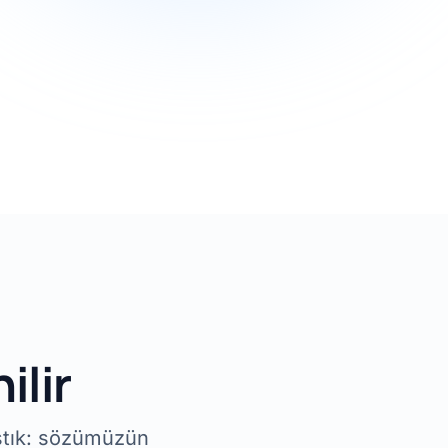
ilir
ıştık: sözümüzün