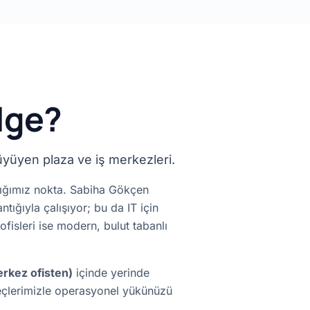
ölge?
üyüyen plaza ve iş merkezleri.
dığımız nokta. Sabiha Gökçen
ığıyla çalışıyor; bu da IT için
fisleri ise modern, bulut tabanlı
erkez ofisten)
içinde yerinde
üreçlerimizle operasyonel yükünüzü