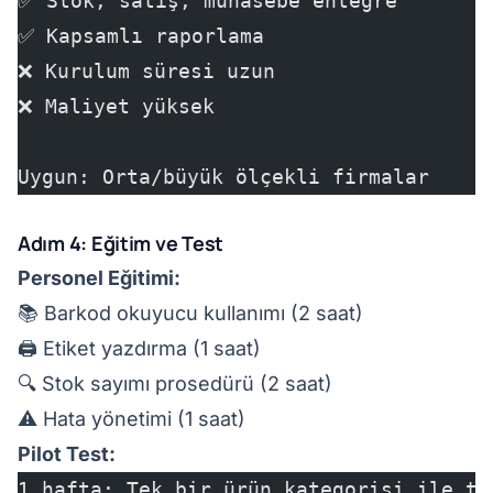
✅ Stok, satış, muhasebe entegre
✅ Kapsamlı raporlama
❌ Kurulum süresi uzun
❌ Maliyet yüksek
Uygun: Orta/büyük ölçekli firmalar
Adım 4: Eğitim ve Test
Personel Eğitimi:
📚 Barkod okuyucu kullanımı (2 saat)
🖨️ Etiket yazdırma (1 saat)
🔍 Stok sayımı prosedürü (2 saat)
⚠️ Hata yönetimi (1 saat)
Pilot Test:
1 hafta: Tek bir ürün kategorisi ile te