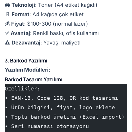
🖨️
Teknoloji
: Toner (A4 etiket kağıdı)
📄
Format
: A4 kağıda çok etiket
💰
Fiyat
: $100-300 (normal lazer)
✅
Avantaj
: Renkli baskı, ofis kullanımı
⚠️
Dezavantaj
: Yavaş, maliyetli
3. Barkod Yazılımı
Yazılım Modülleri:
Barkod Tasarım Yazılımı
Özellikler:
• EAN-13, Code 128, QR kod tasarımı
• Ürün bilgisi, fiyat, logo ekleme
• Toplu barkod üretimi (Excel import)
• Seri numarası otomasyonu