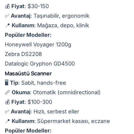
💰
Fiyat
: $30-150
✅
Avantaj
: Taşınabilir, ergonomik
📍
Kullanım
: Mağaza, depo, klinik
Popüler Modeller:
Honeywell Voyager 1200g
Zebra DS2208
Datalogic Gryphon GD4500
Masaüstü Scanner
🖥️
Tip
: Sabit, hands-free
📏
Okuma
: Otomatik (omnidirectional)
💰
Fiyat
: $100-300
✅
Avantaj
: Hızlı, serbest eller
📍
Kullanım
: Süpermarket kasası, eczane
Popüler Modeller: