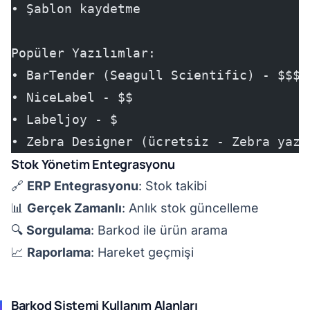
• Şablon kaydetme
Popüler Yazılımlar:
• BarTender (Seagull Scientific) - $$$
• NiceLabel - $$
• Labeljoy - $
• Zebra Designer (ücretsiz - Zebra yazı
Stok Yönetim Entegrasyonu
🔗
ERP Entegrasyonu
: Stok takibi
📊
Gerçek Zamanlı
: Anlık stok güncelleme
🔍
Sorgulama
: Barkod ile ürün arama
📈
Raporlama
: Hareket geçmişi
Barkod Sistemi Kullanım Alanları