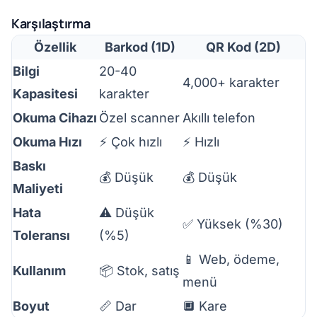
Karşılaştırma
Özellik
Barkod (1D)
QR Kod (2D)
Bilgi
20-40
4,000+ karakter
Kapasitesi
karakter
Okuma Cihazı
Özel scanner
Akıllı telefon
Okuma Hızı
⚡ Çok hızlı
⚡ Hızlı
Baskı
💰 Düşük
💰 Düşük
Maliyeti
Hata
⚠️ Düşük
✅ Yüksek (%30)
Toleransı
(%5)
📱 Web, ödeme,
Kullanım
📦 Stok, satış
menü
Boyut
📏 Dar
🔲 Kare