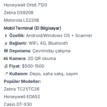
Honeywell Orbit 7120
Zebra DS9208
Motorola LS2208
Mobil Terminal (El Bilgisayar)
📱
Özellik
: Android/Windows OS + Scanner
📡
Bağlantı
: WiFi, 4G, Bluetooth
💾
Depolama
: Çevrimdışı çalışma
📸
Kamera
: 2D QR okuma
💰
Fiyat
: $500-1500
📍
Kullanım
: Depo, saha satış, sayım
Popüler Modeller:
Zebra TC21/TC26
Honeywell EDA52
Casio DT-X30