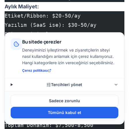
Aylık Maliyet:
Etiket/Ribbon: $20-50/ay
Yazılım (SaaS ise): $30-50/ay
Bakım: Minimal
Bu sitede çerezler
─────────────────────────────────
Deneyiminizi iyileştirmek ve ziyaretçilerin siteyi
~$50-100/ay
nasıl kullandığını anlamak için çerez kullanıyoruz.
Hangi kategorilere izin vereceğinizi seçebilirsiniz.
Orta Ölçek (10-20 Kullanıcı, Depo/E-Ticaret)
Çerez politikası
Donanım:
Tercihleri yönet
Barkod Yazıcı (Endüstriyel, 2 adet): $1
Mobil Terminal (10 adet): $5,000
Sadece zorunlu
Sabit Scanner (konveyör): $1,000-2,000
Tümünü kabul et
─────────────────────────────────
Toplam Donanım: $7,500-8,500