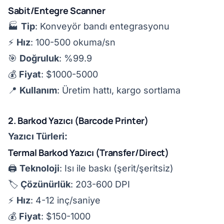
Sabit/Entegre Scanner
🏭
Tip
: Konveyör bandı entegrasyonu
⚡
Hız
: 100-500 okuma/sn
🎯
Doğruluk
: %99.9
💰
Fiyat
: $1000-5000
📍
Kullanım
: Üretim hattı, kargo sortlama
2. Barkod Yazıcı (Barcode Printer)
Yazıcı Türleri:
Termal Barkod Yazıcı (Transfer/Direct)
🖨️
Teknoloji
: Isı ile baskı (şerit/şeritsiz)
🏷️
Çözünürlük
: 203-600 DPI
⚡
Hız
: 4-12 inç/saniye
💰
Fiyat
: $150-1000