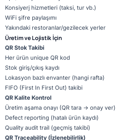
Konsiyerj hizmetleri (taksi, tur vb.)
WiFi şifre paylaşımı
Yakındaki restoranlar/gezilecek yerler
Üretim ve Lojistik İçin
QR Stok Takibi
Her ürün unique QR kod
Stok giriş/çıkış kaydı
Lokasyon bazlı envanter (hangi rafta)
FIFO (First In First Out) takibi
QR Kalite Kontrol
Üretim aşama onayı (QR tara → onay ver)
Defect reporting (hatalı ürün kaydı)
Quality audit trail (geçmiş takibi)
QR Traceability (İzlenebilirlik)