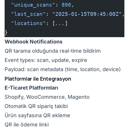
  "unique_scans"
: 
890
,
  "last_scan"
: 
"2025-01-15T09:45:00Z"
,
  "locations"
: [
...
]
}
Webhook Notifications
QR tarama olduğunda real-time bildirim
Event types: scan, update, expire
Payload: scan metadata (time, location, device)
Platformlar ile Entegrasyon
E-Ticaret Platformları
Shopify, WooCommerce, Magento
Otomatik QR sipariş takibi
Ürün sayfasına QR ekleme
QR ile ödeme linki