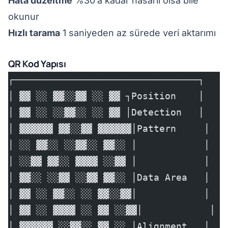
Hata düzeltme
%30’a kadar hasarlı olsa bile
okunur
Hızlı tarama
1 saniyeden az sürede veri aktarımı
QR Kod Yapısı
┌─────────────────────────────────┐
│ ▓▓ ░░ ▓▓░░▓▓ ░░ ▓▓ ┐Position    │
│ ▓▓ ░░ ░░▓▓░░ ░░ ▓▓ │Detection   │
│ ▓▓▓▓▓▓ ▓▓░░▓▓ ▓▓▓▓▓▓│Pattern     │
│ ░░ ▓▓░░ ░░▓▓░░ ▓▓░░ │            │
│ ░░▓▓ ▓▓░░ ▓▓▓▓ ░░▓▓ │            │
│ ▓▓░░ ░░▓▓ ░░▓▓ ▓▓░░ │Data Area   │
│ ▓▓ ░░ ▓▓░░ ░░ ▓▓░░▓▓│            │
│ ▓▓ ░░ ▓▓▓▓ ░░ ▓▓ ░░▓▓│            │
│ ▓▓▓▓▓▓ ░░▓▓░░ ▓▓ ░░ │Alignment   │