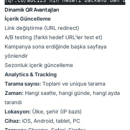
(qr.co/abc123'nin hedefi backend'den de
Dinamik QR Avantajları
İçerik Güncelleme
Link değiştirme (URL redirect)
A/B testing (farklı hedef URL’ler test et)
Kampanya sona erdiğinde başka sayfaya
yönlendir
Sezonluk içerik güncelleme
Analytics & Tracking
Tarama sayısı:
Toplam ve unique tarama
Zaman:
Hangi saatte, hangi günde, hangi ayda
tarandı
Lokasyon:
Ülke, şehir (IP bazlı)
Cihaz:
iOS, Android, tablet, PC