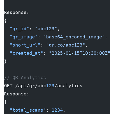
Response:
{
  "qr_id"
: 
"abc123"
,
  "qr_image"
: 
"base64_encoded_image"
,
  "short_url"
: 
"qr.co/abc123"
,
  "created_at"
: 
"2025-01-15T10:30:00Z"
}
// QR Analytics
GET /api/qr/abc
123
/analytics
Response:
{
  "total_scans"
: 
1234
,