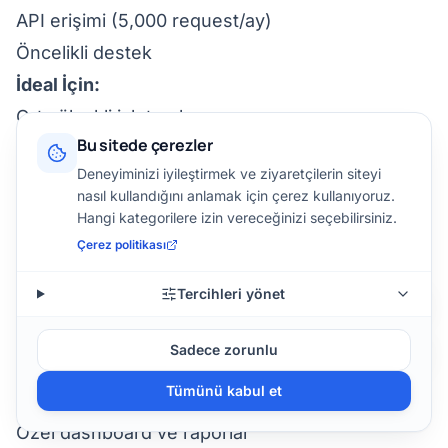
API erişimi (5,000 request/ay)
Öncelikli destek
İdeal İçin:
Orta ölçekli işletmeler
Bu sitede çerezler
Çoklu şube
Deneyiminizi iyileştirmek ve ziyaretçilerin siteyi
Pazarlama ajansları
nasıl kullandığını anlamak için çerez kullanıyoruz.
Hangi kategorilere izin vereceğinizi seçebilirsiniz.
3. Enterprise Paket
Çerez politikası
Fiyat:
$200 - $500 / ay (yıllık ödeme %20
Tercihleri yönet
indirimli)
Özellikler:
Sadece zorunlu
Sınırsız dinamik QR kod
Tümünü kabul et
Sınırsız tarama
Özel dashboard ve raporlar