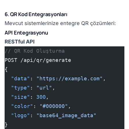
6. QR Kod Entegrasyonları
Mevcut sistemlerinize entegre QR çözümleri:
API Entegrasyonu
RESTful API
// QR Kod Oluşturma
POST /api/qr/generate
{
  "data"
: 
"https://example.com"
,
  "type"
: 
"url"
,
  "size"
: 
300
,
  "color"
: 
"#000000"
,
  "logo"
: 
"base64_image_data"
}