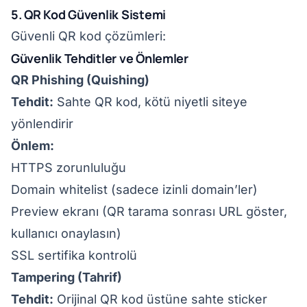
5. QR Kod Güvenlik Sistemi
Güvenli QR kod çözümleri:
Güvenlik Tehditler ve Önlemler
QR Phishing (Quishing)
Tehdit:
Sahte QR kod, kötü niyetli siteye
yönlendirir
Önlem:
HTTPS zorunluluğu
Domain whitelist (sadece izinli domain’ler)
Preview ekranı (QR tarama sonrası URL göster,
kullanıcı onaylasın)
SSL sertifika kontrolü
Tampering (Tahrif)
Tehdit:
Orijinal QR kod üstüne sahte sticker