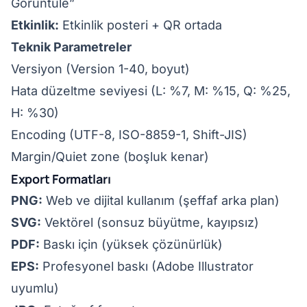
Görüntüle”
Etkinlik:
Etkinlik posteri + QR ortada
Teknik Parametreler
Versiyon (Version 1-40, boyut)
Hata düzeltme seviyesi (L: %7, M: %15, Q: %25,
H: %30)
Encoding (UTF-8, ISO-8859-1, Shift-JIS)
Margin/Quiet zone (boşluk kenar)
Export Formatları
PNG:
Web ve dijital kullanım (şeffaf arka plan)
SVG:
Vektörel (sonsuz büyütme, kayıpsız)
PDF:
Baskı için (yüksek çözünürlük)
EPS:
Profesyonel baskı (Adobe Illustrator
uyumlu)