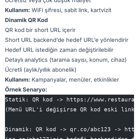
Ücretsiz veya çok düşük maliyet
Kullanım:
WiFi şifresi, sabit link, kartvizit
Dinamik QR Kod
QR kod bir short URL içerir
Short URL backend’de hedef URL’e yönlendirir
Hedef URL istediğin zaman değiştirilebilir
Detaylı analytics (tarama sayısı, konum, cihaz)
Ücretli (aylık/yıllık abonelik)
Kullanım:
Kampanyalar, menüler, etkinlikler
Örnek Senaryo:
Statik: QR kod -> https://www.restauran
(Menü URL'i değişirse QR kod eski linke
Dinamik: QR kod -> qr.co/abc123 -> http