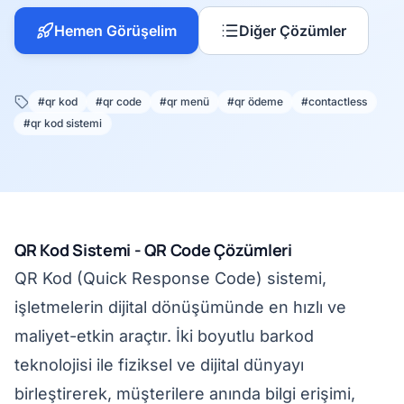
Hemen Görüşelim
Diğer Çözümler
#qr kod
#qr code
#qr menü
#qr ödeme
#contactless
#qr kod sistemi
QR Kod Sistemi - QR Code Çözümleri
QR Kod (Quick Response Code) sistemi,
işletmelerin dijital dönüşümünde en hızlı ve
maliyet-etkin araçtır. İki boyutlu barkod
teknolojisi ile fiziksel ve dijital dünyayı
birleştirerek, müşterilere anında bilgi erişimi,