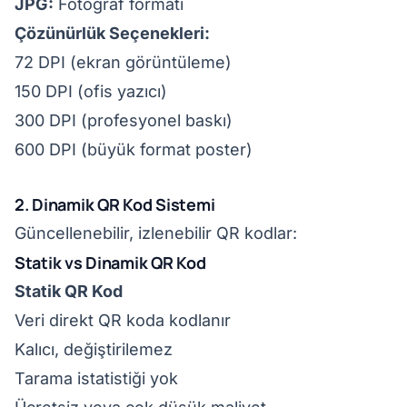
JPG:
Fotoğraf formatı
Çözünürlük Seçenekleri:
72 DPI (ekran görüntüleme)
150 DPI (ofis yazıcı)
300 DPI (profesyonel baskı)
600 DPI (büyük format poster)
2. Dinamik QR Kod Sistemi
Güncellenebilir, izlenebilir QR kodlar:
Statik vs Dinamik QR Kod
Statik QR Kod
Veri direkt QR koda kodlanır
Kalıcı, değiştirilemez
Tarama istatistiği yok