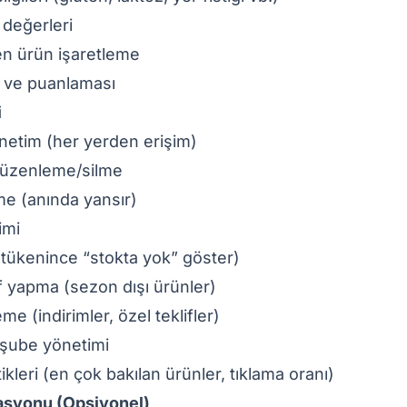
 değerleri
en ürün işaretleme
 ve puanlaması
i
netim (her yerden erişim)
üzenleme/silme
me (anında yansır)
imi
(tükenince “stokta yok” göster)
f yapma (sezon dışı ürünler)
 (indirimler, özel teklifler)
şube yönetimi
stikleri (en çok bakılan ürünler, tıklama oranı)
rasyonu (Opsiyonel)