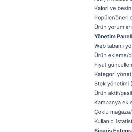
Kalori ve besin
Popüler/öneril
Ürün yorumları
Yönetim Panel
Web tabanlı yö
Ürün ekleme/d
Fiyat güncelle
Kategori yönet
Stok yönetimi 
Ürün aktif/pasi
Kampanya ekleme
Çoklu mağaza/
Kullanıcı istati
Sipariş Enteg