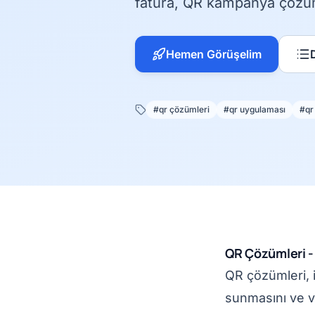
fatura, QR kampanya çözüm
Hemen Görüşelim
#qr çözümleri
#qr uygulaması
#qr
QR Çözümleri -
QR çözümleri, i
sunmasını ve ve