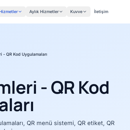
Hizmetler
Aylık Hizmetler
Kuvve
İletişim
i - QR Kod Uygulamaları
leri - QR Kod
ları
lamaları, QR menü sistemi, QR etiket, QR