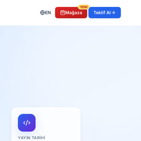
YENİ
EN
Mağaza
Teklif Al
YAYIN TARIHI