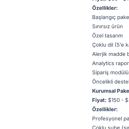
Özellikler:
Başlangıç pake
Sınırsız ürün
Özel tasarım
Çoklu dil (5’e 
Alerjik madde bi
Analytics rapo
Sipariş modülü
Öncelikli deste
Kurumsal Pake
Fiyat:
$150 - $
Özellikler:
Profesyonel p
Çoklu şube (sın