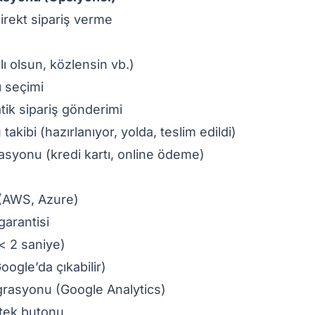
rekt sipariş verme
lı olsun, közlensin vb.)
 seçimi
ik sipariş gönderimi
akibi (hazırlanıyor, yolda, teslim edildi)
yonu (kredi kartı, online ödeme)
 (AWS, Azure)
arantisi
< 2 saniye)
ogle’da çıkabilir)
grasyonu (Google Analytics)
tek butonu