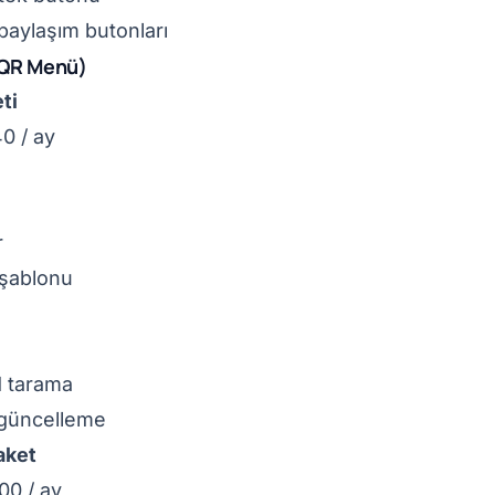
aylaşım butonları
(QR Menü)
ti
0 / ay
r
 şablonu
d tarama
m güncelleme
aket
00 / ay