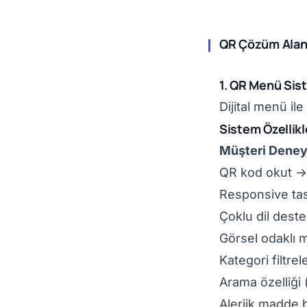
QR Çözüm Alan
1. QR Menü Sis
Dijital menü il
Sistem Özellikl
Müşteri Deney
QR kod okut → 
Responsive tas
Çoklu dil deste
Görsel odaklı 
Kategori filtre
Arama özelliği
Alerjik madde bi