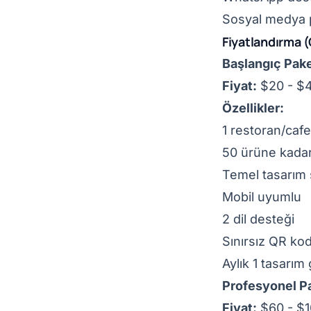
Sosyal medya p
Fiyatlandırma 
Başlangıç Pake
Fiyat:
$20 - $4
Özellikler:
1 restoran/cafe
50 ürüne kada
Temel tasarım
Mobil uyumlu
2 dil desteği
Sınırsız QR ko
Aylık 1 tasarı
Profesyonel P
Fiyat:
$60 - $1