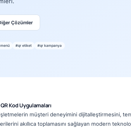
leri.
Diğer Çözümler
 menü
#qr etiket
#qr kampanya
 QR Kod Uygulamaları
şletmelerin müşteri deneyimini dijitalleştirmesini, t
rilerini akıllıca toplamasını sağlayan modern teknoloj