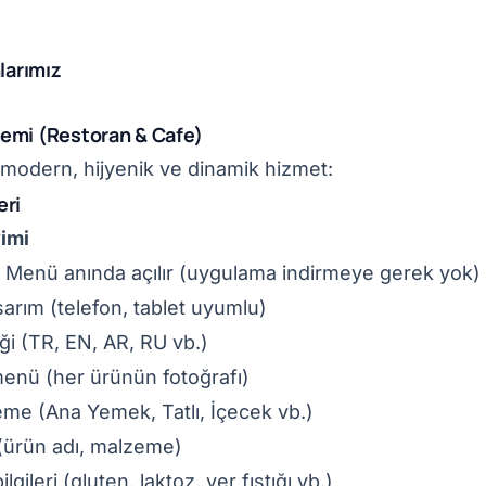
larımız
temi (Restoran & Cafe)
e modern, hijyenik ve dinamik hizmet:
eri
imi
Menü anında açılır (uygulama indirmeye gerek yok)
arım (telefon, tablet uyumlu)
ği (TR, EN, AR, RU vb.)
menü (her ürünün fotoğrafı)
leme (Ana Yemek, Tatlı, İçecek vb.)
 (ürün adı, malzeme)
lgileri (gluten, laktoz, yer fıstığı vb.)