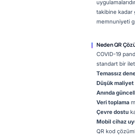
uygulamalarıdı
takibine kadar 
memnuniyeti get
Neden QR Çözü
COVID-19 pande
standart bir ile
Temassız den
Düşük maliyet
Anında günce
Veri toplama
mü
Çevre dostu
ka
Mobil cihaz u
QR kod çözümler