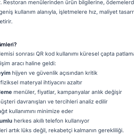
r. Restoran menülerinden ürün bilgilerine, ödemele
geniş kullanım alanıyla, işletmelere hız, maliyet tasa
irir.
mleri?
misi sonrası QR kod kullanımı küresel çapta patlama 
tişim aracı haline geldi:
eyim
hijyen ve güvenlik açısından kritik
fiziksel materyal ihtiyacını azaltır
lleme
menüler, fiyatlar, kampanyalar anlık değişir
şteri davranışları ve tercihleri analiz edilir
ğıt kullanımını minimize eder
yumlu
herkes akıllı telefon kullanıyor
i artık lüks değil, rekabetçi kalmanın gerekliliği.