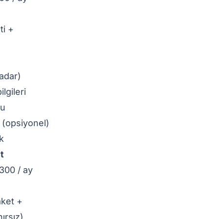
ti +
kadar)
lgileri
ru
 (opsiyonel)
k
t
300 / ay
aket +
ırsız)