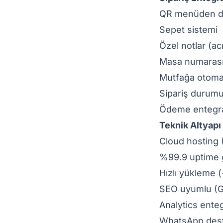
QR menüden di
Sepet sistemi
Özel notlar (acı
Masa numarası
Mutfağa otomat
Sipariş durumu t
Ödeme entegras
Teknik Altyapı
Cloud hosting
%99.9 uptime g
Hızlı yükleme (
SEO uyumlu (Go
Analytics ente
WhatsApp des