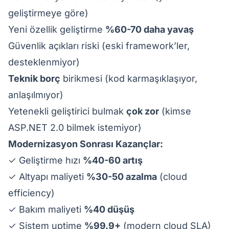
geliştirmeye göre)
Yeni özellik geliştirme
%60-70 daha yavaş
Güvenlik açıkları riski (eski framework’ler,
desteklenmiyor)
Teknik borç
birikmesi (kod karmaşıklaşıyor,
anlaşılmıyor)
Yetenekli geliştirici bulmak
çok zor
(kimse
ASP.NET 2.0 bilmek istemiyor)
Modernizasyon Sonrası Kazançlar:
✓ Geliştirme hızı
%40-60 artış
✓ Altyapı maliyeti
%30-50 azalma
(cloud
efficiency)
✓ Bakım maliyeti
%40 düşüş
✓ Sistem uptime
%99.9+
(modern cloud SLA)