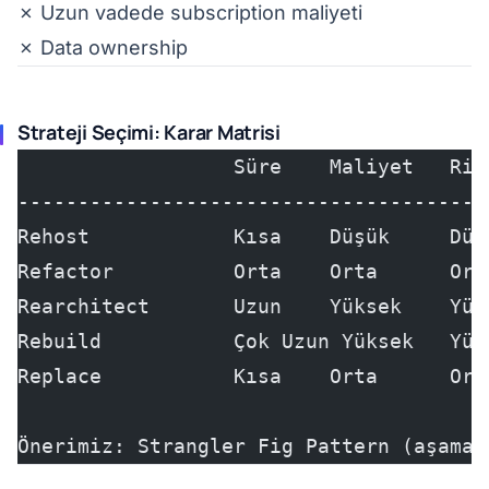
✗ Uzun vadede subscription maliyeti
✗ Data ownership
Strateji Seçimi: Karar Matrisi
                  Süre    Maliyet   Ris
---------------------------------------
Rehost            Kısa    Düşük     Düş
Refactor          Orta    Orta      Ort
Rearchitect       Uzun    Yüksek    Yük
Rebuild           Çok Uzun Yüksek   Yük
Replace           Kısa    Orta      Ort
Önerimiz: Strangler Fig Pattern (aşamal