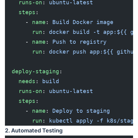
    runs-on
: 
ubuntu-latest
    steps
:
      - 
name
: 
Build Docker image
        run
: 
docker build -t app:${{ gi
      - 
name
: 
Push to registry
        run
: 
docker push app:${{ github
  deploy-staging
:
    needs
: 
build
    runs-on
: 
ubuntu-latest
    steps
:
      - 
name
: 
Deploy to staging
        run
: 
kubectl apply -f k8s/stagi
2. Automated Testing