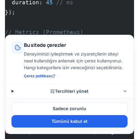
  duration: 
45
 // ms
});
// Metrics (Prometheus)
const
 promClient
 =
 require
(
'prom-client
Bu sitede çerezler
const
 httpRequestDuration
 =
 new
 promCli
Deneyiminizi iyileştirmek ve ziyaretçilerin siteyi
nasıl kullandığını anlamak için çerez kullanıyoruz.
  name: 
'http_request_duration_ms'
,
Hangi kategorilere izin vereceğinizi seçebilirsiniz.
  help: 
'Duration of HTTP requests in m
Çerez politikası
  labelNames: [
'method'
, 
'route'
, 
'stat
});
Tercihleri yönet
Sadece zorunlu
// Tracing (Distributed - OpenTelemetry
const
 tracer
 =
 require
(
'./tracer'
);
Tümünü kabul et
const
 span
 =
 tracer.
startSpan
(
'getUserB