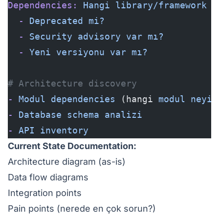
Dependencies:
 Hangi
 library/framework
 k
  -
 Deprecated
 mi?
  -
 Security
 advisory
 var
 mı?
  -
 Yeni
 versiyonu
 var
 mı?
# Architecture discovery
-
 Modul
 dependencies
 (hangi 
modul
 neyi
 
-
 Database
 schema
 analizi
-
 API
 inventory
Current State Documentation:
Architecture diagram (as-is)
Data flow diagrams
Integration points
Pain points (nerede en çok sorun?)