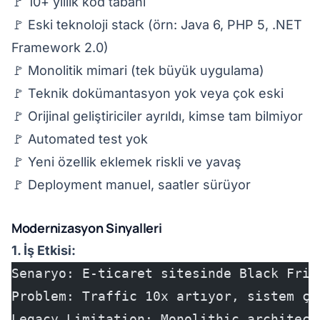
🚩 10+ yıllık kod tabanı
🚩 Eski teknoloji stack (örn: Java 6, PHP 5, .NET
Framework 2.0)
🚩 Monolitik mimari (tek büyük uygulama)
🚩 Teknik dokümantasyon yok veya çok eski
🚩 Orijinal geliştiriciler ayrıldı, kimse tam bilmiyor
🚩 Automated test yok
🚩 Yeni özellik eklemek riskli ve yavaş
🚩 Deployment manuel, saatler sürüyor
Modernizasyon Sinyalleri
1. İş Etkisi:
Senaryo: E-ticaret sitesinde Black Frid
Problem: Traffic 10x artıyor, sistem çö
Legacy Limitation: Monolithic architect