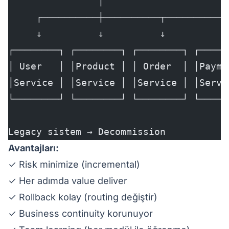
                │
     ┌──────────┼──────────┬──────────┐
     ↓          ↓          ↓          ↓
┌────────┐ ┌────────┐ ┌────────┐ ┌─────
│ User   │ │Product │ │ Order  │ │Payme
│Service │ │Service │ │Service │ │Servi
└────────┘ └────────┘ └────────┘ └─────
Legacy sistem → Decommission
Avantajları:
✓ Risk minimize (incremental)
✓ Her adımda value deliver
✓ Rollback kolay (routing değiştir)
✓ Business continuity korunuyor