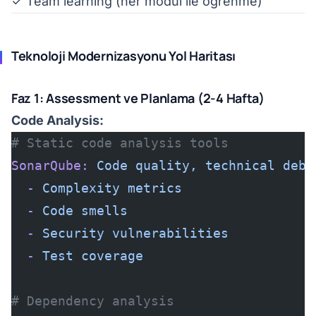
✓ Team learning (her modül ile öğrenme)
Teknoloji Modernizasyonu Yol Haritası
Faz 1: Assessment ve Planlama (2-4 Hafta)
Code Analysis:
# Static code analysis tools
SonarQube:
 Code
 quality,
 technical
 debt
  -
 Complexity
 metrics
  -
 Code
 smells
  -
 Security
 vulnerabilities
  -
 Test
 coverage
# Dependency analysis