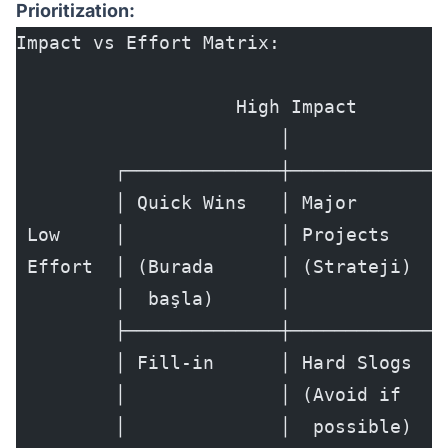
Prioritization:
Impact vs Effort Matrix:
                    High Impact
                        │
         ┌──────────────┼──────────────
         │ Quick Wins   │ Major        
 Low     │              │ Projects     
 Effort  │ (Burada      │ (Strateji)   
         │  başla)      │              
         ├──────────────┼──────────────
         │ Fill-in      │ Hard Slogs   
         │              │ (Avoid if    
         │              │  possible)   