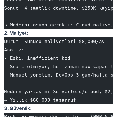
Sonuç: 4 saatlik downtime, $250K kayıp 
→ Modernizasyon gerekli: Cloud-native, 
2. Maliyet:
Durum: Sunucu maliyetleri $8,000/ay
Analiz:
- Eski, inefficient kod
- Scale etmiyor, her zaman max capacity
- Manuel yönetim, DevOps 3 gün/hafta sa
Modern yaklaşım: Serverless/cloud, $2,5
→ Yıllık $66,000 tasarruf
3. Güvenlik:
Risk: Framework desteği bitti (PHP 5.6,