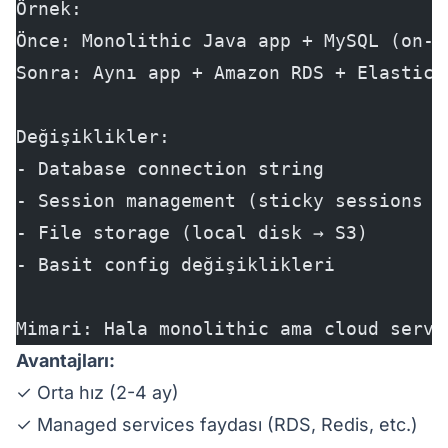
Örnek:
Önce: Monolithic Java app + MySQL (on-p
Sonra: Aynı app + Amazon RDS + Elastic 
Değişiklikler:
- Database connection string
- Session management (sticky sessions →
- File storage (local disk → S3)
- Basit config değişiklikleri
Mimari: Hala monolithic ama cloud servi
Avantajları:
✓ Orta hız (2-4 ay)
✓ Managed services faydası (RDS, Redis, etc.)