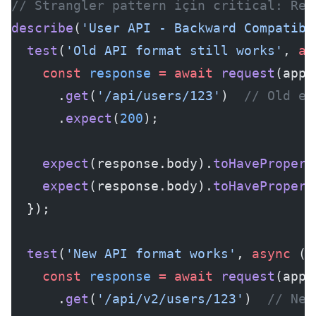
// Strangler pattern için critical: Reg
describe
(
'User API - Backward Compatibi
  test
(
'Old API format still works'
, 
as
    const
 response
 =
 await
 request
(app)
      .
get
(
'/api/users/123'
)  
// Old en
      .
expect
(
200
);
    expect
(response.body).
toHavePropert
    expect
(response.body).
toHavePropert
  });
  test
(
'New API format works'
, 
async
 ()
    const
 response
 =
 await
 request
(app)
      .
get
(
'/api/v2/users/123'
)  
// New