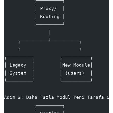
           ┌─────────┐
           │ Proxy/  │
           │ Routing │
           └─────────┘
                │
     ┌──────────┴──────────┐
     ↓                     ↓
┌─────────┐         ┌──────────┐
│ Legacy  │         │New Module│
│ System  │         │ (users)  │
└─────────┘         └──────────┘
Adım 2: Daha Fazla Modül Yeni Tarafa Ge
           ┌─────────┐