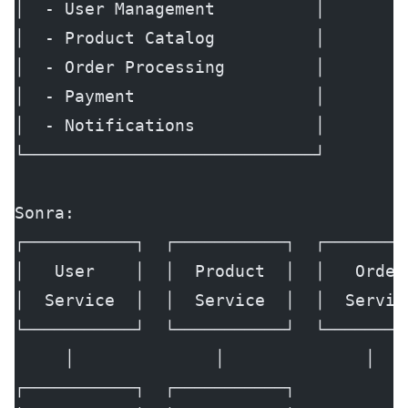
│  - User Management          │
│  - Product Catalog          │
│  - Order Processing         │
│  - Payment                  │
│  - Notifications            │
└─────────────────────────────┘
Sonra:
┌───────────┐  ┌───────────┐  ┌────────
│   User    │  │  Product  │  │   Order
│  Service  │  │  Service  │  │  Servic
└───────────┘  └───────────┘  └────────
     │              │              │
┌───────────┐  ┌───────────┐