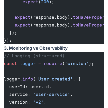
      .
expect
(
200
);
    expect
(response.body).
toHavePropert
    expect
(response.body).
toHavePropert
  });
});
3. Monitoring ve Observability
// Logging (structured)
const
 logger
 =
 require
(
'winston'
);
logger.
info
(
'User created'
, {
  userId: user.id,
  service: 
'user-service'
,
  version: 
'v2'
,