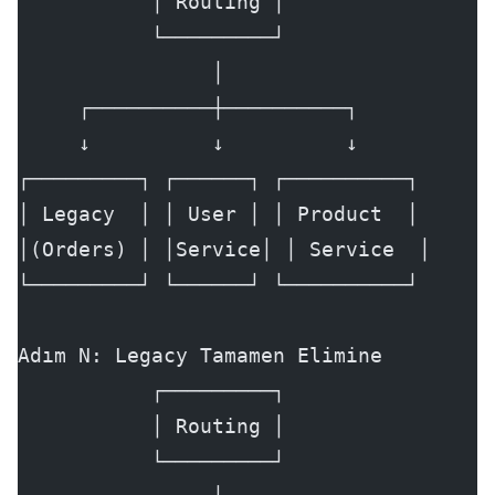
           │ Routing │
           └─────────┘
                │
     ┌──────────┼──────────┐
     ↓          ↓          ↓
┌─────────┐ ┌──────┐ ┌──────────┐
│ Legacy  │ │ User │ │ Product  │
│(Orders) │ │Service│ │ Service  │
└─────────┘ └──────┘ └──────────┘
Adım N: Legacy Tamamen Elimine
           ┌─────────┐
           │ Routing │
           └─────────┘