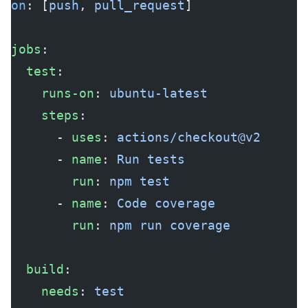
on
: [
push
, 
pull_request
]
jobs
:
  test
:
    runs-on
: 
ubuntu-latest
    steps
:
      - 
uses
: 
actions/checkout@v2
      - 
name
: 
Run tests
        run
: 
npm test
      - 
name
: 
Code coverage
        run
: 
npm run coverage
  build
:
    needs
: 
test